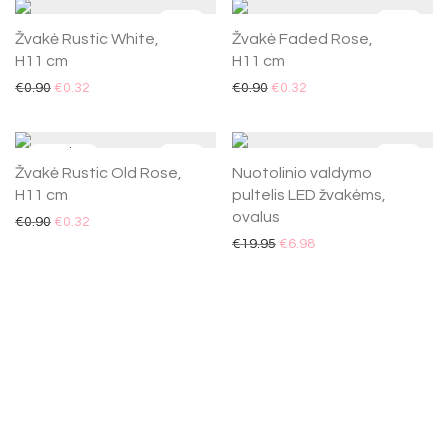
-
65
%
-
65
%
Žvakė Rustic White,
Žvakė Faded Rose,
H11 cm
H11 cm
€
0.90
€
0.32
€
0.90
€
0.32
-
65
%
-
65
%
Žvakė Rustic Old Rose,
Nuotolinio valdymo
H11 cm
pultelis LED žvakėms,
ovalus
€
0.90
€
0.32
€
19.95
€
6.98