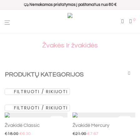
Nemokamas pristatymas į paštomatus nuo 80 €
0
Žvakės Ir žvakidės
PRODUKTŲ KATEGORIJOS
FILTRUOTI / RIKIUOTI
Visos
Populiariausi
FILTRUOTI / RIKIUOTI
Dovanų pakavimui
Namų kvapai
-
65
%
-
65
%
Žvakidė Classic
Žvakidė Mercury
Interjero aksesuarai
€
18.00
€
6.30
€
21.90
€
7.67
Padėklai