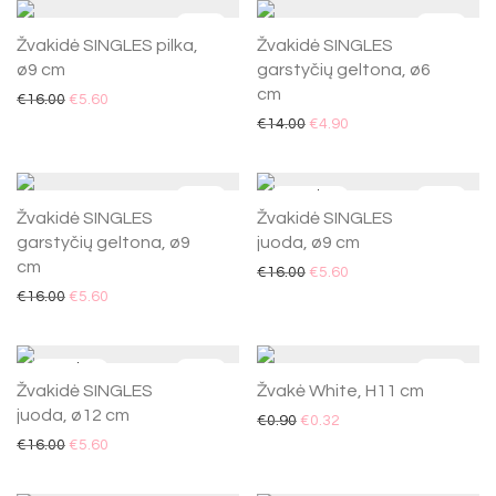
-
65
%
-
65
%
Lauko aksesuarai
Žvakidė SINGLES pilka,
Žvakidė SINGLES
Higienos priemonių dozatoriai
ø9 cm
garstyčių geltona, ø6
Kalėdos
cm
€
16.00
€
5.60
€
14.00
€
4.90
-
65
%
-
65
%
Žvakidė SINGLES
Žvakidė SINGLES
garstyčių geltona, ø9
juoda, ø9 cm
cm
€
16.00
€
5.60
€
16.00
€
5.60
-
65
%
-
65
%
Žvakidė SINGLES
Žvakė White, H11 cm
juoda, ø12 cm
€
0.90
€
0.32
€
16.00
€
5.60