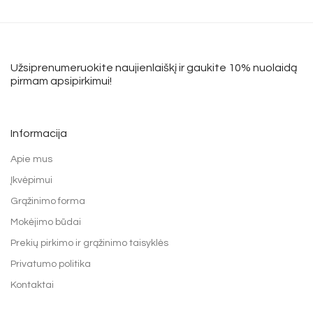
Užsiprenumeruokite naujienlaiškį ir gaukite 10% nuolaidą
pirmam apsipirkimui!
Informacija
Apie mus
Įkvėpimui
Grąžinimo forma
Mokėjimo būdai
Prekių pirkimo ir grąžinimo taisyklės
Privatumo politika
Kontaktai