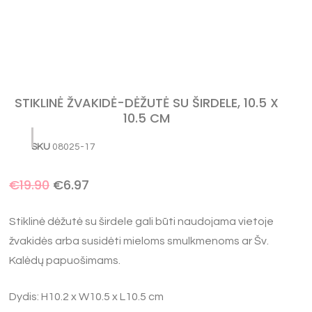
STIKLINĖ ŽVAKIDĖ-DĖŽUTĖ SU ŠIRDELE, 10.5 X
10.5 CM
SKU
08025-17
€
19.90
€
6.97
Stiklinė dėžutė su širdele gali būti naudojama vietoje
žvakidės arba susidėti mieloms smulkmenoms ar Šv.
Kalėdų papuošimams.
Dydis: H10.2 x W10.5 x L10.5 cm