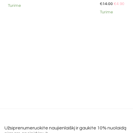
€
14.00
€
4.90
Turime
Turime
Užsiprenumeruokite naujienlaiškį ir gaukite 10% nuolaidą