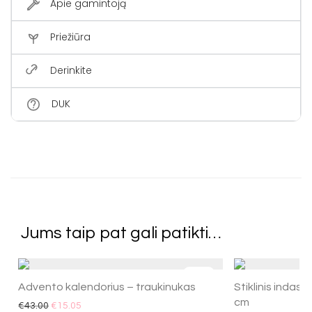
Apie gamintoją
Priežiūra
Derinkite
DUK
Jums taip pat gali patikti…
-
65
%
Advento kalendorius – traukinukas
Stiklinis indas
cm
€
43.00
€
15.05