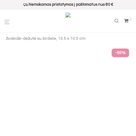
Nemokamas pristatymas į paštomatus nuo 80 €
0
Pradžia
›
Interjero aksesuarai
›
Žvakės ir žvakidės
› Stiklinė
žvakidė-dėžutė su širdele, 10.5 x 10.5 cm
-
65
%