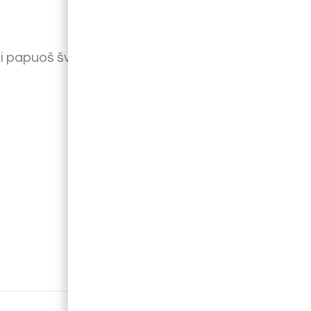
i papuoš šventinį stalą, palangę ar