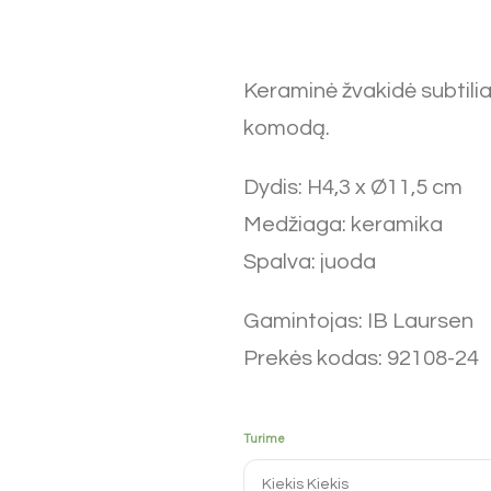
Keraminė žvakidė subtilia
komodą.
Dydis: H4,3 x Ø11,5 cm
Medžiaga: keramika
Spalva: juoda
Gamintojas: IB Laursen
Prekės kodas: 92108-24
Turime
Kiekis
Kiekis