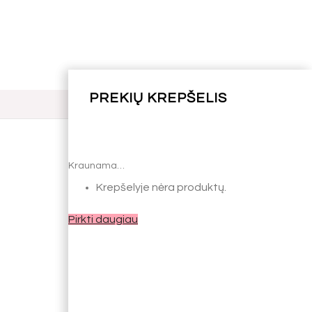
Kraunama…
Kraunama…
Krepšelyje nėra produktų.
Krepšelyje nėra produktų.
Pirkti daugiau
Pirkti daugiau