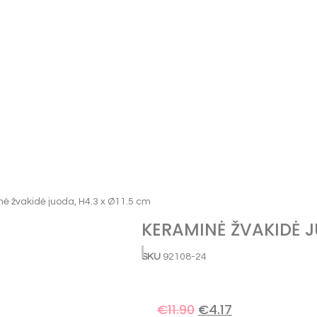
ė žvakidė juoda, H4.3 x Ø11.5 cm
KERAMINĖ ŽVAKIDĖ JU
SKU
92108-24
€
11.90
€
4.17