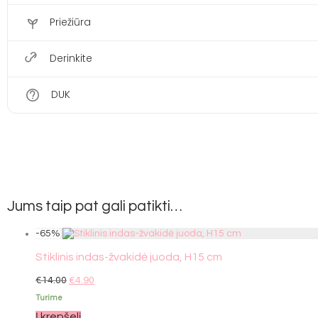
Priežiūra
Derinkite
DUK
Jums taip pat gali patikti…
-
65
%
Stiklinis indas-žvakidė juoda, H15 cm
€
14.00
€
4.90
Turime
Į krepšelį