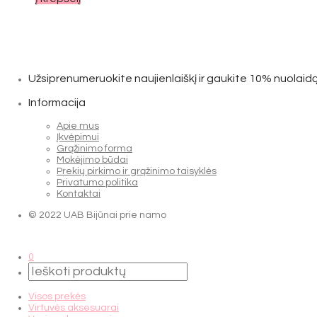
Užsiprenumeruokite naujienlaiškį ir gaukite 10% nuolaidą
Informacija
Apie mus
Įkvėpimui
Grąžinimo forma
Mokėjimo būdai
Prekių pirkimo ir grąžinimo taisyklės
Privatumo politika
Kontaktai
© 2022 UAB Bijūnai prie namo
0
Visos prekės
Virtuvės aksesuarai