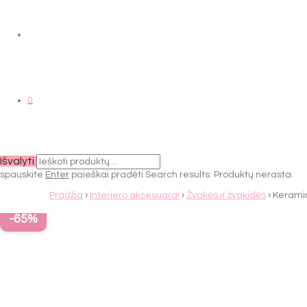
0
Išvalyti
spauskite
Enter
paieškai pradėti
Search results:
Produktų nerasta.
Pradžia
›
Interjero aksesuarai
›
Žvakės ir žvakidės
› Keramin
-
65
%