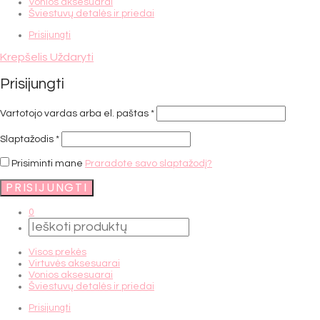
Vonios aksesuarai
Šviestuvų detalės ir priedai
Prisijungti
Krepšelis
Uždaryti
Prisijungti
Vartotojo vardas arba el. paštas
*
Slaptažodis
*
Prisiminti mane
Praradote savo slaptažodį?
PRISIJUNGTI
0
Visos prekės
Virtuvės aksesuarai
Vonios aksesuarai
Šviestuvų detalės ir priedai
Prisijungti