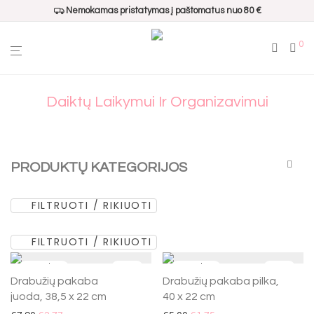
Nemokamas pristatymas į paštomatus nuo 80 €
0
Daiktų Laikymui Ir Organizavimui
PRODUKTŲ KATEGORIJOS
FILTRUOTI / RIKIUOTI
Visos
Populiariausi
FILTRUOTI / RIKIUOTI
Dovanų pakavimui
Namų kvapai
-
65
%
-
65
%
Drabužių pakaba
Drabužių pakaba pilka,
Interjero aksesuarai
juoda, 38,5 x 22 cm
40 x 22 cm
Padėklai