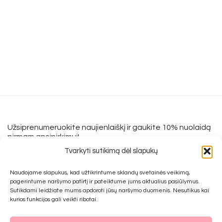
Virštinkinio apšvietimo sistemos
Baldai
Lauko aksesuarai
Higienos priemonių dozatoriai
Kalėdos
Užsiprenumeruokite naujienlaiškį ir gaukite 10% nuolaidą
pirmam apsipirkimui!
Tvarkyti sutikimą dėl slapukų
Naudojame slapukus, kad užtikrintume sklandų svetainės veikimą,
Informacija
pagerintume naršymo patirtį ir pateiktume jums aktualius pasiūlymus.
Sutikdami leidžiate mums apdoroti jūsų naršymo duomenis. Nesutikus kai
Apie mus
kurios funkcijos gali veikti ribotai.
Įkvėpimui