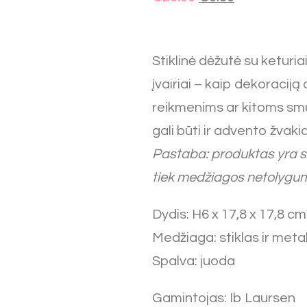
Stiklinė dėžutė su keturia
įvairiai – kaip dekoracij
reikmenims ar kitoms sm
gali būti ir advento žvaki
Pastaba: produktas yra sen
tiek medžiagos netolygu
Dydis: H6 x 17,8 x 17,8 cm
Medžiaga: stiklas ir meta
Spalva: juoda
Gamintojas: Ib Laursen