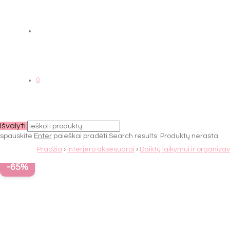
0
Išvalyti
spauskite
Enter
paieškai pradėti
Search results:
Produktų nerasta.
Pradžia
›
Interjero aksesuarai
›
Daiktų laikymui ir organiza
-
65
%