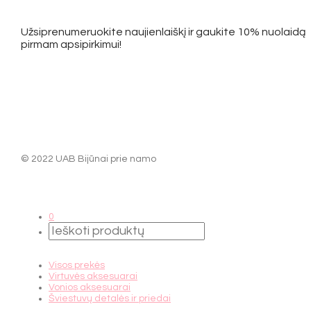
Užsiprenumeruokite naujienlaiškį ir gaukite 10% nuolaidą
pirmam apsipirkimui!
© 2022 UAB Bijūnai prie namo
0
Visos prekės
Virtuvės aksesuarai
Vonios aksesuarai
Šviestuvų detalės ir priedai