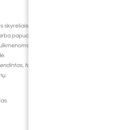
is skyreliais. Galima panaudoti labai
ą arba papuošalams, siuvimo
ulkmenoms susidėti. Taip pat dėžutė
dė.
dintas, todėl gali būti tiek spalvos,
mų.
las