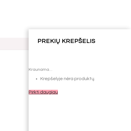
Kraunama…
Kraunama…
Krepšelyje nėra produktų.
Krepšelyje nėra produktų.
Pirkti daugiau
Pirkti daugiau