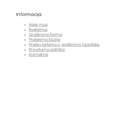
Informacija
Apie mus
Įkvėpimui
Grąžinimo forma
Mokėjimo būdai
Prekių pirkimo ir grąžinimo taisyklės
Privatumo politika
Kontaktai