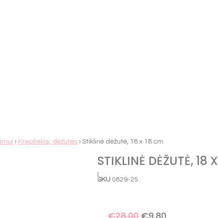
vimui
›
Krepšeliai, dėžutės
› Stiklinė dėžutė, 18 x 18 cm
STIKLINĖ DĖŽUTĖ, 18 
SKU
0829-25
€
28.00
€
9.80