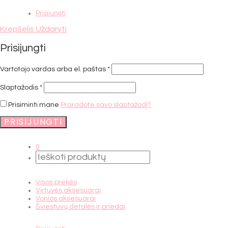
Prisijungti
Krepšelis
Uždaryti
Prisijungti
Vartotojo vardas arba el. paštas
*
Slaptažodis
*
Prisiminti mane
Praradote savo slaptažodį?
PRISIJUNGTI
0
Visos prekės
Virtuvės aksesuarai
Vonios aksesuarai
Šviestuvų detalės ir priedai