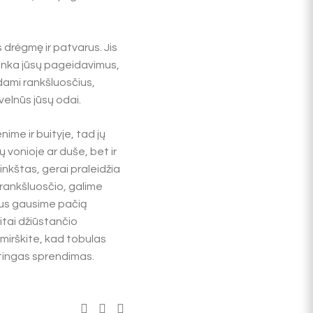
 drėgmę ir patvarus. Jis
tinka jūsų pageidavimus,
ėdami rankšluosčius,
švelnūs jūsų odai.
ime ir buityje, tad jų
vonioje ar duše, bet ir
inkštas, gerai praleidžia
 rankšluosčio, galime
igus gausime pačią
itai džiūstančio
mirškite, kad tobulas
otingas sprendimas.