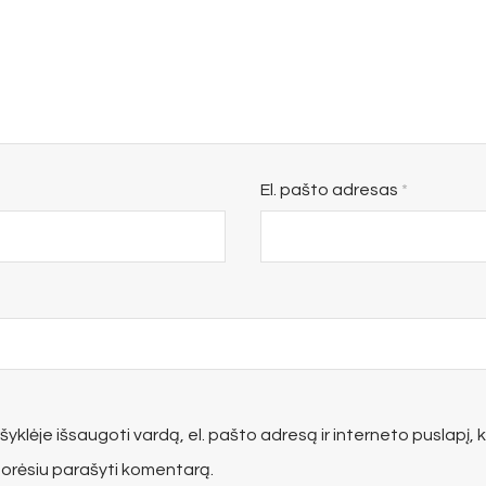
El. pašto adresas
*
yklėje išsaugoti vardą, el. pašto adresą ir interneto puslapį, k
 norėsiu parašyti komentarą.