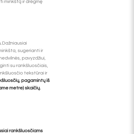
ti minkštą ir drėgmę
.
Dažniausiai
inkšta, sugerianti ir
medvilnės, pavyzdžiui,
inti su rankšluosčiais,
kšluosčio tekstūrai ir
kšluosčių
, pagamintų iš
ame metre) skaičių.
siai rankšluosčiams