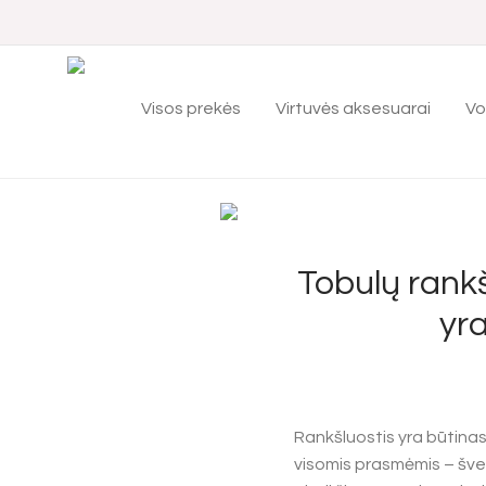
Visos prekės
Virtuvės aksesuarai
Vo
Tobulų rankš
yra
Rankšluostis yra būtinas
visomis prasmėmis – švel