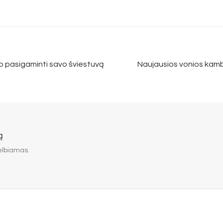
p pasigaminti savo šviestuvą
Naujausios vonios kamba
ą
elbiamas.