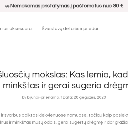
Nemokamas pristatymas į paštomatus nuo 80 €
nios aksesuarai
Šviestuvų detalės ir priedai
luosčių mokslas: Kas lemia, kad
 minkštas ir gerai sugeria drė
by
bijunai-prienamo.lt
Data: 28 gegužės, 2023
 ir svarbus daiktas kiekvienuose namuose, tačiau kaip pasiekti
nus ir minkštas mūsų odais, gerai sugertų drėgmę ir dar graž