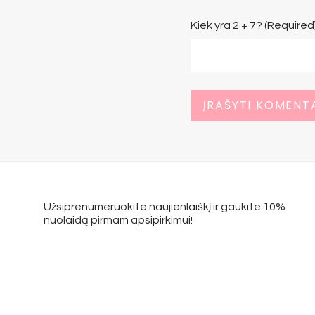
Kiek yra 2 + 7? (Required
Užsiprenumeruokite naujienlaiškį ir gaukite 10%
nuolaidą pirmam apsipirkimui!