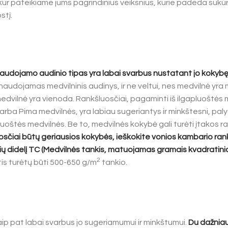
 kur pateikiame jums pagrindinius veiksnius, kurie padeda sukur
stį.
udojamo audinio tipas yra labai svarbus nustatant jo kokybę
audojamas medvilninis audinys, ir ne veltui, nes medvilnė yra m
medvilnė yra vienoda. Rankšluosčiai, pagaminti iš ilgapluoštės 
rba Pima medvilnės, yra labiau sugeriantys ir minkštesni, palyg
oštės medvilnės. Be to, medvilnės kokybė gali turėti įtakos ran
osčiai būtų geriausios kokybės, ieškokite
vonios kambario ran
čių didelį TC (Medvilnės tankis, matuojamas gramais kvadratini
2
is turėtų būti 500-650 g/m
tankio.
p pat labai svarbus jo sugeriamumui ir minkštumui.
Du dažniau