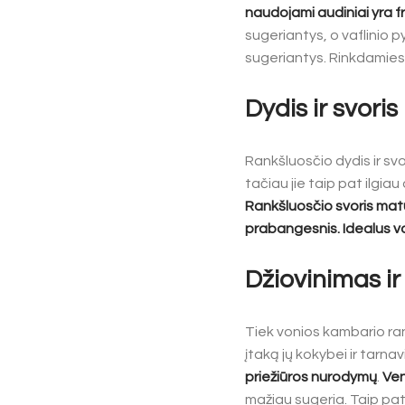
naudojami audiniai yra frot
sugeriantys, o vaflinio py
sugeriantys. Rinkdamiesi 
Dydis ir svoris
Rankšluosčio dydis ir svo
tačiau jie taip pat ilgiau
Rankšluosčio svoris matu
prabangesnis. Idealus vo
Džiovinimas ir
Tiek vonios kambario rank
įtaką jų kokybei ir tarnav
priežiūros nurodymų
.
Ven
mažiau sugeria. Taip pat