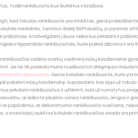
us, todėl rankšluostis bus šiurkštus ir braižysis.
ti, kad tobulas rankšluostis yra minkštas, gerai praleidžiantis
kybės medvilnės, turinčios didelį GSM skaičių, jo pynimas ati
r prižiūrimas. Atsižvelgdami į šiuos veiksnius pirkdami ir prižiūr
iais ir ilgaamžiais rankšluosčiais, kurie puikiai džiovina ir yra 
ad rankšluosčiai vaidina svarbų vaidmenį mūsų kasdieniame gyven
nti. Jie ne tik padeda mums nusišluostyti drėgmę po maudynių 
 kambario aksesuaras
. Geros kokybės rankšluostis, kuris yra m
gali pakeisti mūsų kasdienybę. Suprasdami, kas slypi už tobulo
imus pirkdami rankšluosčius ir užtikrinti, kad už numatytus pin
nesvarbu, ar ieškote pliušinio vonios rankšluosčio, lengvo ir gre
i ar paplūdimiui, ar dekoratyvinio rankšluosčio svečiams, nepa
as, o investicija į aukštos kokybės rankšluosčius visada yra pr