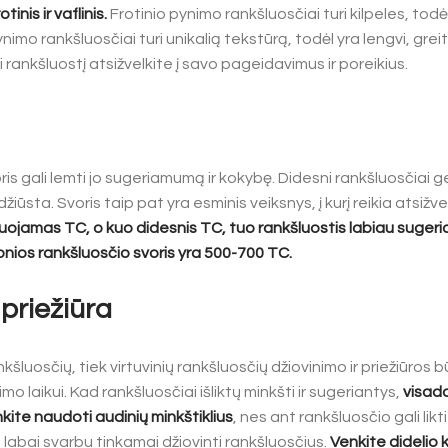
inis ir vaflinis.
Frotinio pynimo rankšluosčiai turi kilpeles, todėl y
nimo rankšluosčiai turi unikalią tekstūrą, todėl yra lengvi, greit
rankšluostį atsižvelkite į savo pageidavimus ir poreikius.
ris gali lemti jo sugeriamumą ir kokybę. Didesni rankšluosčiai 
 džiūsta. Svoris taip pat yra esminis veiksnys, į kurį reikia atsižv
ojamas TC, o kuo didesnis TC, tuo rankšluostis labiau sugeria
nios rankšluosčio svoris yra 500-700 TC.
 priežiūra
šluosčių, tiek virtuvinių rankšluosčių džiovinimo ir priežiūros b
imo laikui. Kad rankšluosčiai išliktų minkšti ir sugeriantys,
visada
kite naudoti audinių minkštiklius
, nes ant rankšluosčio gali likti 
 labai svarbu tinkamai džiovinti rankšluosčius.
Venkite didelio 