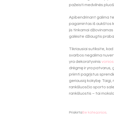
pažeisti medvilnės pluošt
Apibendrinant galima teig
pagamintas iš aukštos ko
jis tinkamai džiovinamas i
galėsite džiaugtis prabang
Tikriausiai sutiksite, k
svarbos negalima nuverti
yra dekoratyvinis
vonios
drėgmę ir yra patvarus, 
priimti pagrįstus sprend
geriausią kokybę. Taigi, 
rankšluosčio sporto sale
rankšluostis – tai moksl
Priskirta
Be kategorijos
.