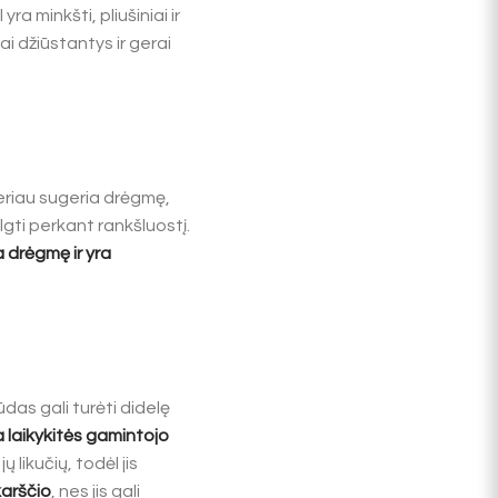
ra minkšti, pliušiniai ir
ai džiūstantys ir gerai
geriau sugeria drėgmę,
elgti perkant rankšluostį.
 drėgmę ir yra
ūdas gali turėti didelę
 laikykitės gamintojo
jų likučių, todėl jis
karščio
, nes jis gali