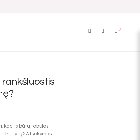
0
 rankšluostis
gmę?
, kad jis būtų tobulas
iai atrodytų? Atsakymas