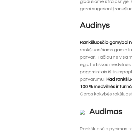
glūdi šiame straipsnyje,
gerai sugeriantį rankšluo
Audinys
Rankšluosčio gamybai na
rankšluosčiams gaminti n
patvari. Tačiau ne visa 
egiptietiškos medvilnės a
pagamintais iš trumpaplu
patvarumui.
Kad rankšlu
100 % medvilnės ir turin
Geros kokybės rakšluost
Audimas
Rankšluosčio pynimas tai