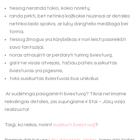
tiesiog neranda tokio, kokio norėtų;
randa pirkti, bet netinka kažkokie niuansai ar detalės:
netinka laido spalva, ar lubų dangtelio medžiaga bei
forma;
tiesiog žmogus yra kūrybiškas ir nori leisti pasireikšti
savo fantazijai;
noras atnaujinti ar perdaryti turimą šviestuvą;
gal ir ne visais atvejais, tačiau paties susikurtas
šviestuvas yra pigesnis;
toks susikurtas šviestuvas bus unikalus.
Ar sudėtinga pasigaminti šviestuvą? Tikrai ne! Imame
reikalingas detales, jas sujungiame ir štai – Jūsų vizija
realizuota!
Taigi, ko reikia, norint
susikurti šviestuvą
?