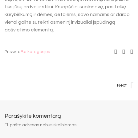
tiks jūsų erdvei ir stiliui. Kruopščiai suplanavę, pasitelkę
kūrybiškumą ir dėmesį detalėms, savo namams ar darbo
vietai galite suteikti asmeninį ir vizualiai įspūdingą
apšvietimo elementą.
Priskirta
Be kategorijos
.
Next
Parašykite komentarą
El. pašto adresas nebus skelbiamas.