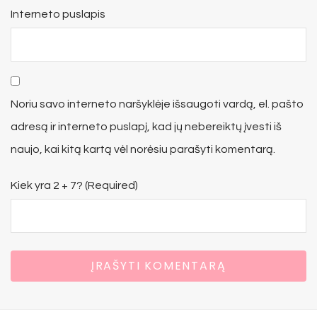
Interneto puslapis
Noriu savo interneto naršyklėje išsaugoti vardą, el. pašto
adresą ir interneto puslapį, kad jų nebereiktų įvesti iš
naujo, kai kitą kartą vėl norėsiu parašyti komentarą.
Kiek yra 2 + 7? (Required)