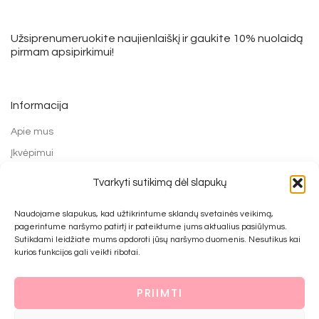
Užsiprenumeruokite naujienlaiškį ir gaukite 10% nuolaidą
pirmam apsipirkimui!
Informacija
Apie mus
Įkvėpimui
Grąžinimo forma
Tvarkyti sutikimą dėl slapukų
Mokėjimo būdai
Naudojame slapukus, kad užtikrintume sklandų svetainės veikimą,
Prekių pirkimo ir grąžinimo taisyklės
pagerintume naršymo patirtį ir pateiktume jums aktualius pasiūlymus.
Privatumo politika
Sutikdami leidžiate mums apdoroti jūsų naršymo duomenis. Nesutikus kai
kurios funkcijos gali veikti ribotai.
Kontaktai
PRIIMTI
© 2022 UAB Bijūnai prie namo