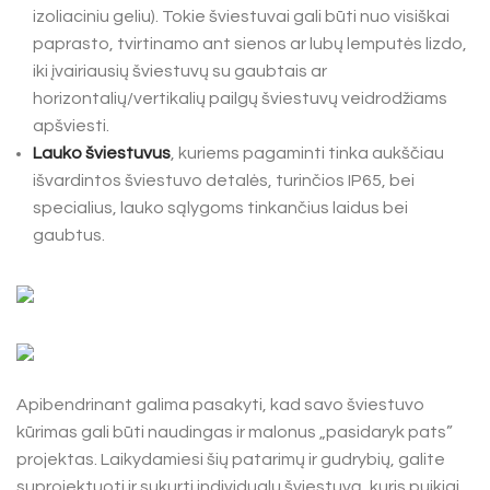
izoliaciniu geliu). Tokie šviestuvai gali būti nuo visiškai
paprasto, tvirtinamo ant sienos ar lubų lemputės lizdo,
iki įvairiausių šviestuvų su gaubtais ar
horizontalių/vertikalių pailgų šviestuvų veidrodžiams
apšviesti.
Lauko šviestuvus
, kuriems pagaminti tinka aukščiau
išvardintos šviestuvo detalės, turinčios IP65, bei
specialius, lauko sąlygoms tinkančius laidus bei
gaubtus.
Apibendrinant galima pasakyti, kad savo šviestuvo
kūrimas gali būti naudingas ir malonus „pasidaryk pats”
projektas. Laikydamiesi šių patarimų ir gudrybių, galite
suprojektuoti ir sukurti individualų šviestuvą, kuris puikiai