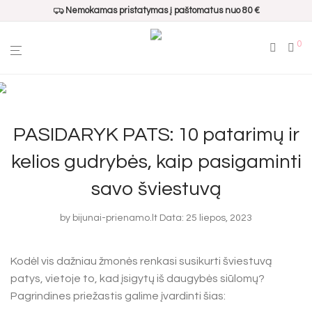
Nemokamas pristatymas į paštomatus nuo 80 €
0
PASIDARYK PATS: 10 patarimų ir
kelios gudrybės, kaip pasigaminti
savo šviestuvą
by
bijunai-prienamo.lt
Data: 25 liepos, 2023
Kodėl vis dažniau žmonės renkasi susikurti šviestuvą
patys, vietoje to, kad įsigytų iš daugybės siūlomų?
Pagrindines priežastis galime įvardinti šias: