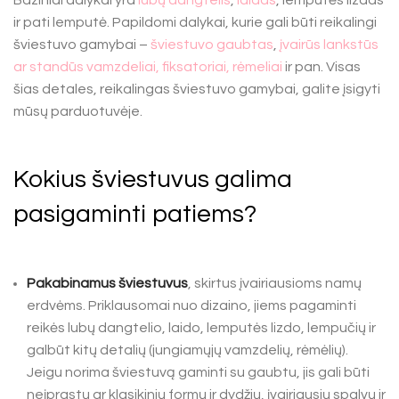
Baziniai dalykai yra
lubų dangtelis
,
laidas
, lemputės lizdas
ir pati lemputė. Papildomi dalykai, kurie gali būti reikalingi
šviestuvo gamybai –
šviestuvo gaubtas
,
įvairūs lankstūs
ar standūs vamzdeliai, fiksatoriai, rėmeliai
ir pan. Visas
šias detales, reikalingas šviestuvo gamybai, galite įsigyti
mūsų parduotuvėje.
Kokius šviestuvus galima
pasigaminti patiems?
Pakabinamus šviestuvus
, skirtus įvairiausioms namų
erdvėms. Priklausomai nuo dizaino, jiems pagaminti
reikės lubų dangtelio, laido, lemputės lizdo, lempučių ir
galbūt kitų detalių (jungiamųjų vamzdelių, rėmėlių).
Jeigu norima šviestuvą gaminti su gaubtu, jis gali būti
neįprastų ar klasikinių formų ir dydžių, įvairiausių spalvų ir