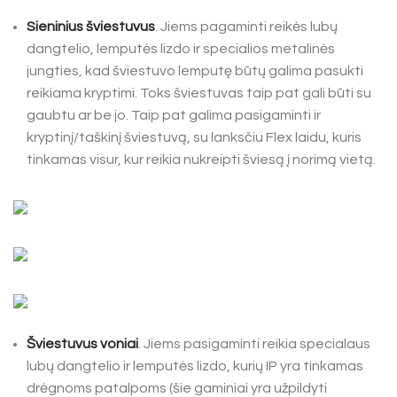
Sieninius šviestuvus
. Jiems pagaminti reikės lubų
dangtelio, lemputės lizdo ir specialios metalinės
jungties, kad šviestuvo lemputę būtų galima pasukti
reikiama kryptimi. Toks šviestuvas taip pat gali būti su
gaubtu ar be jo. Taip pat galima pasigaminti ir
kryptinį/taškinį šviestuvą, su lanksčiu Flex laidu, kuris
tinkamas visur, kur reikia nukreipti šviesą į norimą vietą.
Šviestuvus voniai
. Jiems pasigaminti reikia specialaus
lubų dangtelio ir lemputės lizdo, kurių IP yra tinkamas
drėgnoms patalpoms (šie gaminiai yra užpildyti