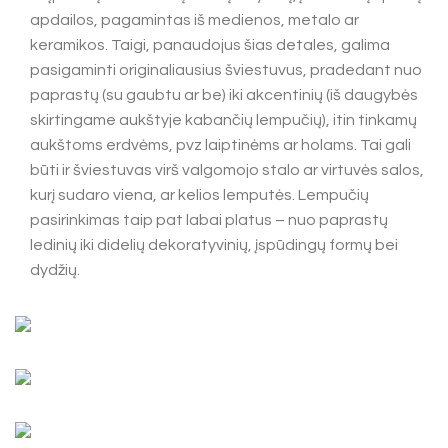
apdailos, pagamintas iš medienos, metalo ar
keramikos. Taigi, panaudojus šias detales, galima
pasigaminti originaliausius šviestuvus, pradedant nuo
paprastų (su gaubtu ar be) iki akcentinių (iš daugybės
skirtingame aukštyje kabančių lempučių), itin tinkamų
aukštoms erdvėms, pvz laiptinėms ar holams. Tai gali
būti ir šviestuvas virš valgomojo stalo ar virtuvės salos,
kurį sudaro viena, ar kelios lemputės. Lempučių
pasirinkimas taip pat labai platus – nuo paprastų
ledinių iki didelių dekoratyvinių, įspūdingų formų bei
dydžių.