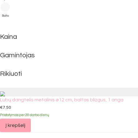
Balta
Kaina
Gamintojas
Rikiuoti
Lubų dangtelis metalinis ø12 cm, baltas blizgus, 1 anga
€
7.50
Pristatymas per 20 darbo dienų
Į krepšelį