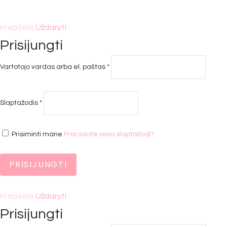
Krepšelis
Uždaryti
Prisijungti
Privalomas
Vartotojo vardas arba el. paštas
*
Privalomas
Slaptažodis
*
Prisiminti mane
Praradote savo slaptažodį?
PRISIJUNGTI
Krepšelis
Uždaryti
Prisijungti