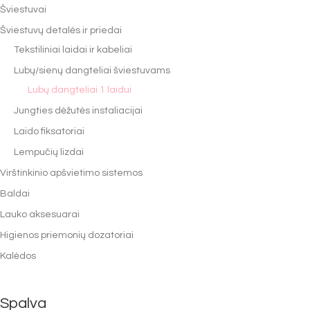
Šviestuvai
Šviestuvų detalės ir priedai
Tekstiliniai laidai ir kabeliai
Lubų/sienų dangteliai šviestuvams
Lubų dangteliai 1 laidui
Jungties dėžutės instaliacijai
Laido fiksatoriai
Lempučių lizdai
Virštinkinio apšvietimo sistemos
Baldai
Lauko aksesuarai
Higienos priemonių dozatoriai
Kalėdos
Spalva