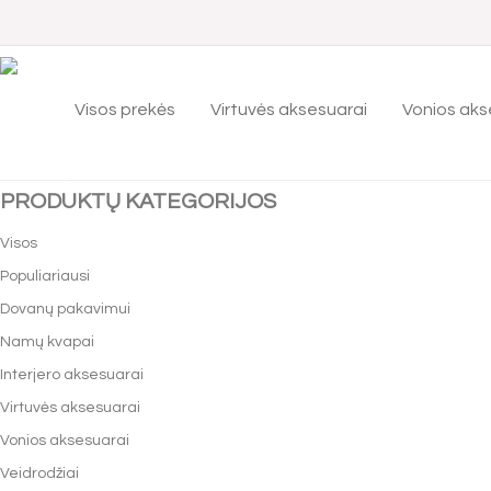
Visos prekės
Virtuvės aksesuarai
Vonios aks
Lubų Dangteliai 1 Laidui
PRODUKTŲ KATEGORIJOS
Visos
Populiariausi
Dovanų pakavimui
Namų kvapai
Interjero aksesuarai
Virtuvės aksesuarai
Vonios aksesuarai
Veidrodžiai