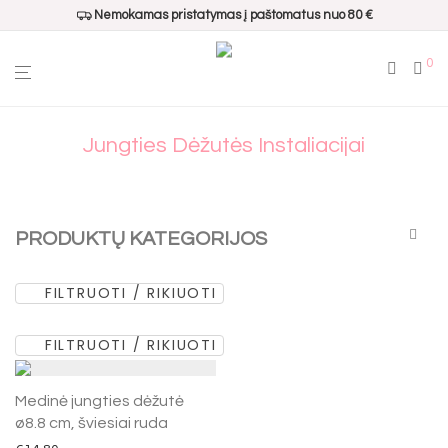
Nemokamas pristatymas į paštomatus nuo 80 €
0
Jungties Dėžutės Instaliacijai
PRODUKTŲ KATEGORIJOS
FILTRUOTI / RIKIUOTI
Visos
Populiariausi
FILTRUOTI / RIKIUOTI
Dovanų pakavimui
Namų kvapai
Medinė jungties dėžutė
Interjero aksesuarai
ø8.8 cm, šviesiai ruda
Virtuvės aksesuarai