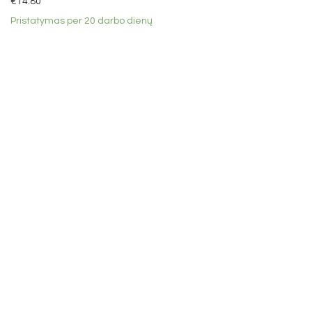
€
14.80
Vonios aksesuarai
Pristatymas per 20 darbo dienų
Veidrodžiai
Šviestuvai
Šviestuvų detalės ir priedai
Tekstiliniai laidai ir kabeliai
Lubų/sienų dangteliai šviestuvams
Jungties dėžutės instaliacijai
Laido fiksatoriai
Lempučių lizdai
Virštinkinio apšvietimo sistemos
Baldai
Lauko aksesuarai
Higienos priemonių dozatoriai
Kalėdos