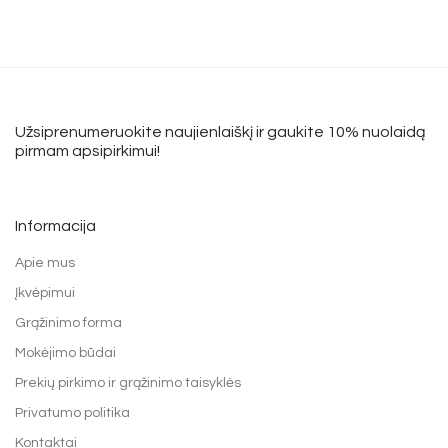
Užsiprenumeruokite naujienlaiškį ir gaukite 10% nuolaidą
pirmam apsipirkimui!
Informacija
Apie mus
Įkvėpimui
Grąžinimo forma
Mokėjimo būdai
Prekių pirkimo ir grąžinimo taisyklės
Privatumo politika
Kontaktai