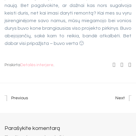
naują. Bet pagalvokite, ar dažnai kas nors sugalvoja
keisti duris, net kai imasi daryti remontą? Kai mes su vyru
įsirenginėjome savo namus, mūsų miegamojo bei vonios
durys buvo kone brangiausias viso projekto pirkinys. Buvo
abejojančių, sakė kam to reikia, bandė atkalbėti. Bet
dabar visi pripažįsta – buvo verta 🙂
Priskirta
Detalės interjere
.
Previous
Next
Parašykite komentarą