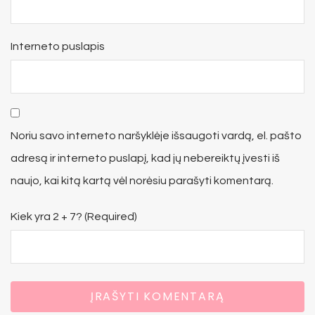
Interneto puslapis
Noriu savo interneto naršyklėje išsaugoti vardą, el. pašto
adresą ir interneto puslapį, kad jų nebereiktų įvesti iš
naujo, kai kitą kartą vėl norėsiu parašyti komentarą.
Kiek yra 2 + 7? (Required)