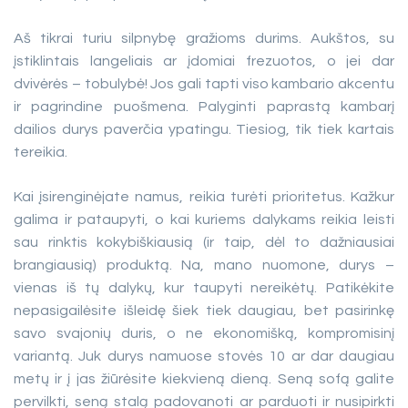
Aš tikrai turiu silpnybę gražioms durims. Aukštos, su
įstiklintais langeliais ar įdomiai frezuotos, o jei dar
dvivėrės – tobulybė! Jos gali tapti viso kambario akcentu
ir pagrindine puošmena. Palyginti paprastą kambarį
dailios durys paverčia ypatingu. Tiesiog, tik tiek kartais
tereikia.
Kai įsirenginėjate namus, reikia turėti prioritetus. Kažkur
galima ir pataupyti, o kai kuriems dalykams reikia leisti
sau rinktis kokybiškiausią (ir taip, dėl to dažniausiai
brangiausią) produktą. Na, mano nuomone, durys –
vienas iš tų dalykų, kur taupyti nereikėtų. Patikėkite
nepasigailėsite išleidę šiek tiek daugiau, bet pasirinkę
savo svajonių duris, o ne ekonomišką, kompromisinį
variantą. Juk durys namuose stovės 10 ar dar daugiau
metų ir į jas žiūrėsite kiekvieną dieną. Seną sofą galite
pervilkti, seną stalą padovanoti ar parduoti ir nusipirkti