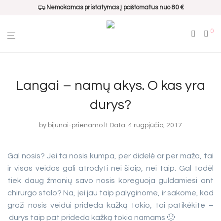
Nemokamas pristatymas į paštomatus nuo 80 €
0
Langai – namų akys. O kas yra
durys?
by
bijunai-prienamo.lt
Data: 4 rugpjūčio, 2017
Gal nosis? Jei ta nosis kumpa, per didelė ar per maža, tai
ir visas veidas gali atrodyti nei šiaip, nei taip. Gal todėl
tiek daug žmonių savo nosis koreguoja guldamiesi ant
chirurgo stalo? Na, jei jau taip palyginome, ir sakome, kad
graži nosis veidui prideda kažką tokio, tai patikėkite –
durys taip pat prideda kažką tokio namams 🙂