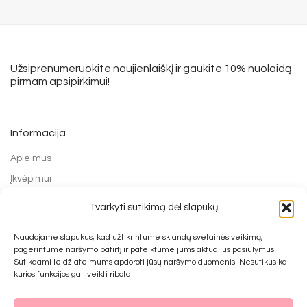
Užsiprenumeruokite naujienlaiškį ir gaukite 10% nuolaidą
pirmam apsipirkimui!
Informacija
Apie mus
Įkvėpimui
Grąžinimo forma
Tvarkyti sutikimą dėl slapukų
Mokėjimo būdai
Naudojame slapukus, kad užtikrintume sklandų svetainės veikimą,
Prekių pirkimo ir grąžinimo taisyklės
pagerintume naršymo patirtį ir pateiktume jums aktualius pasiūlymus.
Privatumo politika
Sutikdami leidžiate mums apdoroti jūsų naršymo duomenis. Nesutikus kai
kurios funkcijos gali veikti ribotai.
Kontaktai