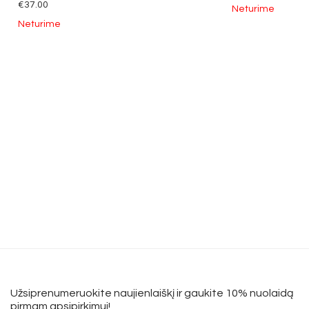
€
37.00
Neturime
Neturime
Užsiprenumeruokite naujienlaiškį ir gaukite 10% nuolaidą
pirmam apsipirkimui!