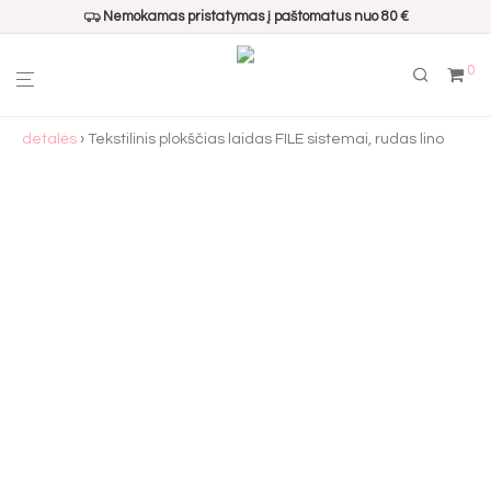
Nemokamas pristatymas į paštomatus nuo 80 €
0
Pradžia
›
Virštinkinio apšvietimo sistemos
›
File sistemos
detalės
› Tekstilinis plokščias laidas FILE sistemai, rudas lino