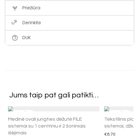
Priežiūra
Derinkite
DUK
Jums taip pat gali patikti…
Medinė ovali jungties dėžutė FILE
Tekstilinis plok
sistemai su 1 centriniu ir 2 šoniniais
sistemai, džiut
išėjimais
€
8.70