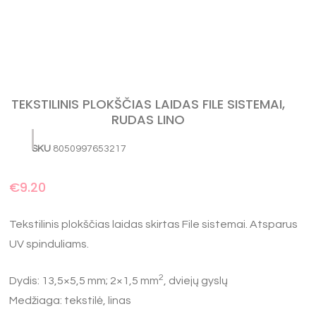
TEKSTILINIS PLOKŠČIAS LAIDAS FILE SISTEMAI,
RUDAS LINO
SKU
8050997653217
€
9.20
Tekstilinis plokščias laidas skirtas File sistemai. Atsparus
UV spinduliams.
2
Dydis: 13,5×5,5 mm; 2×1,5 mm
, dviejų gyslų
Medžiaga: tekstilė, linas