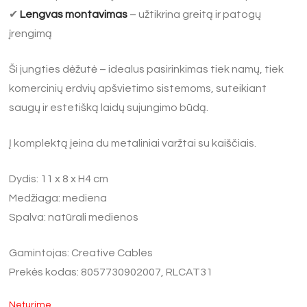
✔
Lengvas montavimas
– užtikrina greitą ir patogų
įrengimą
Ši jungties dėžutė – idealus pasirinkimas tiek namų, tiek
komercinių erdvių apšvietimo sistemoms, suteikiant
saugų ir estetišką laidų sujungimo būdą.
Į komplektą įeina du metaliniai varžtai su kaiščiais.
Dydis: 11 x 8 x H4 cm
Medžiaga: mediena
Spalva: natūrali medienos
Gamintojas: Creative Cables
Prekės kodas: 8057730902007, RLCAT31
Neturime