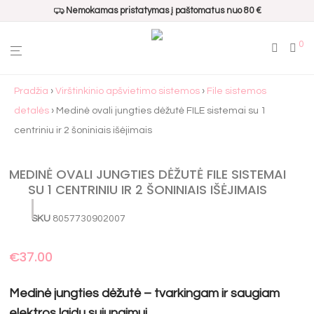
Nemokamas pristatymas į paštomatus nuo 80 €
0
Pradžia
›
Virštinkinio apšvietimo sistemos
›
File sistemos
detalės
› Medinė ovali jungties dėžutė FILE sistemai su 1
centriniu ir 2 šoniniais išėjimais
MEDINĖ OVALI JUNGTIES DĖŽUTĖ FILE SISTEMAI
SU 1 CENTRINIU IR 2 ŠONINIAIS IŠĖJIMAIS
SKU
8057730902007
€
37.00
Medinė jungties dėžutė – tvarkingam ir saugiam
elektros laidų sujungimui