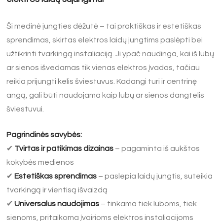
Ši medinė jungties dėžutė – tai praktiškas ir estetiškas
sprendimas, skirtas elektros laidų jungtims paslėpti bei
užtikrinti tvarkingą instaliaciją. Ji ypač naudinga, kai iš lubų
ar sienos išvedamas tik vienas elektros įvadas, tačiau
reikia prijungti kelis šviestuvus. Kadangi turi ir centrinę
angą, gali būti naudojama kaip lubų ar sienos dangtelis
šviestuvui.
Pagrindinės savybės:
✔
Tvirtas ir patikimas dizainas
– pagaminta iš aukštos
kokybės medienos
✔
Estetiškas sprendimas
– paslepia laidų jungtis, suteikia
tvarkingą ir vientisą išvaizdą
✔
Universalus naudojimas
– tinkama tiek luboms, tiek
sienoms, pritaikoma įvairioms elektros instaliacijoms