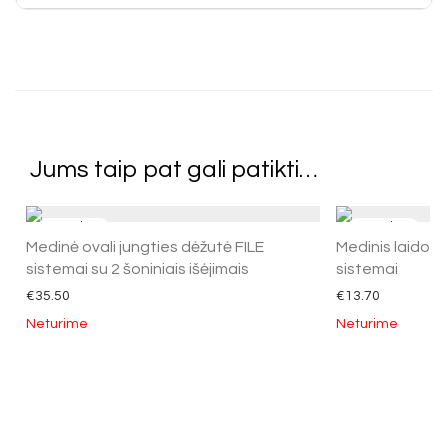
Jums taip pat gali patikti…
Medinė ovali jungties dėžutė FILE
Medinis laido lai
sistemai su 2 šoniniais išėjimais
sistemai
€
35.50
€
13.70
Neturime
Neturime