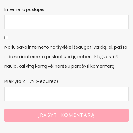
Interneto puslapis
Noriu savo interneto naršyklėje išsaugoti vardą, el. pašto
adresą ir interneto puslapį, kad jų nebereiktų įvesti iš
naujo, kai kitą kartą vėl norėsiu parašyti komentarą.
Kiek yra 2 + 7? (Required)