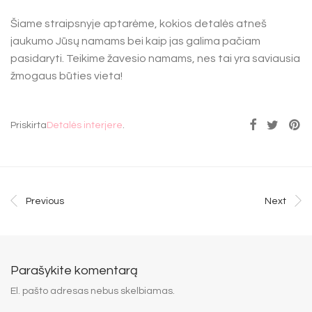
Šiame straipsnyje aptarėme, kokios detalės atneš
jaukumo Jūsų namams bei kaip jas galima pačiam
pasidaryti. Teikime žavesio namams, nes tai yra saviausia
žmogaus būties vieta!
Priskirta
Detalės interjere
.
Previous
Next
Parašykite komentarą
El. pašto adresas nebus skelbiamas.