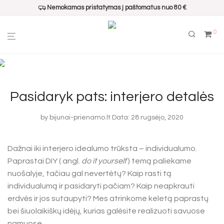
Nemokamas pristatymas į paštomatus nuo 80 €
0
Pasidaryk pats: interjero detalės
by
bijunai-prienamo.lt
Data: 28 rugsėjo, 2020
Dažnai iki interjero idealumo trūksta – individualumo.
Paprastai DIY ( angl.
do it yourself
) temą paliekame
nuošalyje, tačiau gal nevertėtų? Kaip rasti tą
individualumą ir pasidaryti pačiam? Kaip neapkrauti
erdvės ir jos sutaupyti? Mes atrinkome keletą paprastų
bei šiuolaikiškų idėjų, kurias galėsite realizuoti savuose
namuose.