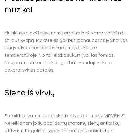
muzikai
Muzikinės plokštelės į namų dizainą įneš retro/ vintažinio
stiliaus kvapą. Plokštelės gali būti panaudotos įvairiai, jos
lengvai lydomos bei formuojamos aukštoje
temperatūroje ir, o tai leidžia sukurti įvairias formas.
Naujai atrasti seni daiktai gali būti naudojami kaip
dekoratyvinės detalės.
Siena iš virvių
Suteikti privatumo ar atskirti erdves galima su VIRVĖMIS!
Nereikia tam jokių papildomų statomų sienų ar tipiškų
atitvarų. Tai galima išspręsti ir patiems pasistatant