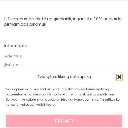
Užsiprenumeruokite naujienlaiškį ir gaukite 10% nuolaidą
pirmam apsipirkimui!
Informacija
Apie mus
Įkvėpimui
Grąžinimo forma
Tvarkyti sutikimą dėl slapukų
Mokėjimo būdai
Naudojame slapukus, kad užtikrintume sklandų svetainės veikimą,
Prekių pirkimo ir grąžinimo taisyklės
pagerintume naršymo patirtį ir pateiktume jums aktualius pasiūlymus.
Privatumo politika
Sutikdami leidžiate mums apdoroti jūsų naršymo duomenis. Nesutikus kai
kurios funkcijos gali veikti ribotai.
Kontaktai
PRIIMTI
© 2022 UAB Bijūnai prie namo