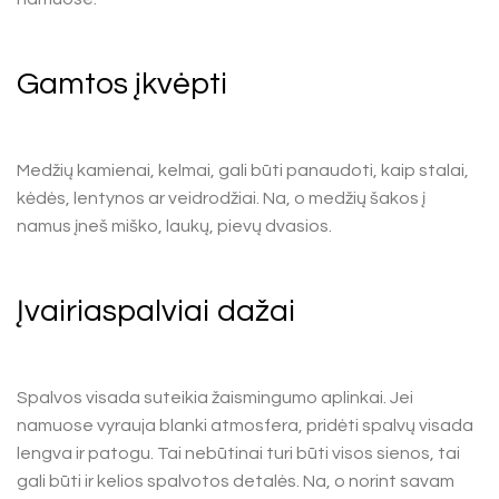
Gamtos įkvėpti
Medžių kamienai, kelmai, gali būti panaudoti, kaip stalai,
kėdės, lentynos ar veidrodžiai. Na, o medžių šakos į
namus įneš miško, laukų, pievų dvasios.
Įvairiaspalviai dažai
Spalvos visada suteikia žaismingumo aplinkai. Jei
namuose vyrauja blanki atmosfera, pridėti spalvų visada
lengva ir patogu. Tai nebūtinai turi būti visos sienos, tai
gali būti ir kelios spalvotos detalės. Na, o norint savam