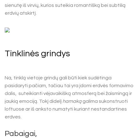
sienutę iš virvių, kurios suteikia romantišką bei subtilią
erdvių atskirtį.
Tinklinės grindys
Na, tinklą vietoje grindų gali būti kiek sudėtinga
pasidaryti pačiam, tačiau tai yra įdomi erdvės formavimo
dalis, suteikianti vėjavaikišką atmosferą bei žaismingą ir
jaukią emociją. Tokį didelį
hamaką
galima sukonstruoti
loftuose ar iš anksto numatyti kuriant nestandartines
erdves.
Pabaigai,