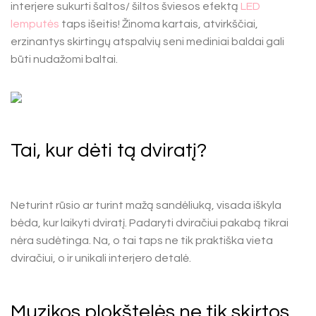
interjere sukurti šaltos/ šiltos šviesos efektą
LED
lemputės
taps išeitis! Žinoma kartais, atvirkščiai,
erzinantys skirtingų atspalvių seni mediniai baldai gali
būti nudažomi baltai.
Tai, kur dėti tą dviratį?
Neturint rūsio ar turint mažą sandėliuką, visada iškyla
bėda, kur laikyti dviratį. Padaryti dviračiui pakabą tikrai
nėra sudėtinga. Na, o tai taps ne tik praktiška vieta
dviračiui, o ir unikali interjero detalė.
Muzikos plokštelės ne tik skirtos