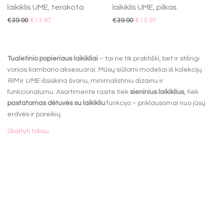
laikiklis UME, terakota
laikiklis UME, pilkas
€
39.90
€
13.97
€
39.90
€
13.97
Tualetinio popieriaus laikikliai
– tai ne tik praktiški, bet ir stilingi
vonios kambario aksesuarai. Mūsų siūlomi modeliai iš kolekcijų
RIM
ir
UME
išsiskiria švariu, minimalistiniu dizainu ir
funkcionalumu. Asortimente rasite tiek
sieninius laikiklius
, tiek
pastatomas dėtuvės su laikikliu
funkcija – priklausomai nuo jūsų
erdvės ir poreikių.
Visi laikikliai yra sukurti taip, kad užtikrintų
patogų naudojimą
, o
Skaityti toliau
paslėpti tvirtinimo elementai padeda išlaikyti estetišką vaizdą.
Rinkitės iš įvairių spalvų ir medžiagų – nuo matinio aliuminio iki
nerūdijančio plieno – ir suderinkite su kitais vonios aksesuarais.
⟶
Nova kolekcija
⟶
Nova One kolekcija
⟶
UME kolekcija
⟶
RIM kolekcija