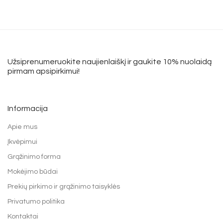
Užsiprenumeruokite naujienlaiškį ir gaukite 10% nuolaidą
pirmam apsipirkimui!
Informacija
Apie mus
Įkvėpimui
Grąžinimo forma
Mokėjimo būdai
Prekių pirkimo ir grąžinimo taisyklės
Privatumo politika
Kontaktai