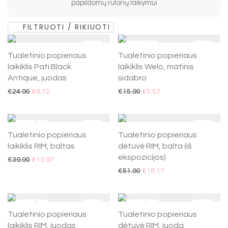
papildomų rulonų laikymui
Vonios aksesuarai
FILTRUOTI / RIKIUOTI
Vonios aksesuarų kolekcijos
Namų SPA priemonės
-
65
%
-
65
%
Tualetinio popieriaus
Tualetinio popieriaus
Lėkštutės muilui
laikiklis Pati Black
laikiklis Welo, matinis
Muilo dozatoriai
Antique, juodas
sidabro
Muilo dozatorių pompos
€
24.90
€
8.72
€
15.90
€
5.57
Indeliai dantų šepetėliams
Tualeto šepečiai
-
65
%
-
65
%
Tualetinio popieriaus laikikliai
Tualetinio popieriaus
Tualetinio popieriaus
laikiklis RIM, baltas
dėtuvė RIM, balta (iš
Šiukšlių dėžės
ekspozicijos)
€
39.90
€
13.97
Kabliukai vonios kambariui
€
51.90
€
18.17
Vonios lentynėlės ir rankšluosčių kabyklos
Dušo valytuvai
-
65
%
-
65
%
Kosmetiniai Indeliai
Tualetinio popieriaus
Tualetinio popieriaus
Dušo užuolaidos
laikiklis RIM, juodas
dėtuvė RIM, juoda