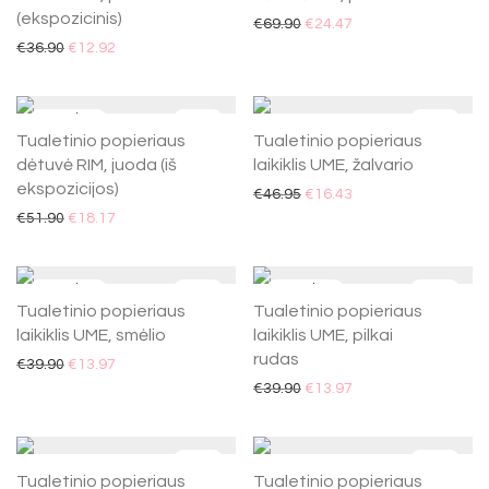
(ekspozicinis)
€
69.90
€
24.47
Kiti vonios aksesuarai
€
36.90
€
12.92
Veidrodžiai
Šviestuvai
-
65
%
-
65
%
Šviestuvų detalės ir priedai
Tualetinio popieriaus
Tualetinio popieriaus
Virštinkinio apšvietimo sistemos
dėtuvė RIM, juoda (iš
laikiklis UME, žalvario
ekspozicijos)
Baldai
€
46.95
€
16.43
€
51.90
€
18.17
Lauko aksesuarai
Higienos priemonių dozatoriai
Kalėdos
-
65
%
-
65
%
Tualetinio popieriaus
Tualetinio popieriaus
laikiklis UME, smėlio
laikiklis UME, pilkai
rudas
€
39.90
€
13.97
€
39.90
€
13.97
-
65
%
-
65
%
Tualetinio popieriaus
Tualetinio popieriaus