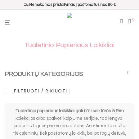
Nemokamas pristatymas į paštomatus nuo 80 €
0
Tualetinio Popieriaus Laikikliai
PRODUKTŲ KATEGORIJOS
FILTRUOTI / RIKIUOTI
Visos
Populiariausi
Dovanų pakavimui
Tualetinio popieriaus laikikliai gali būti santūrūs iš Rim
Namų kvapai
kolekcijos arba spalvoti kaip Ume serijoje, tad lengvai
priderinsite juos prie vonios stiliaus. Asortimente rasite
Interjero aksesuarai
tiek sieninių, tiek pastatomų laikiklių bei patogių dėtuvių
Virtuvės aksesuarai