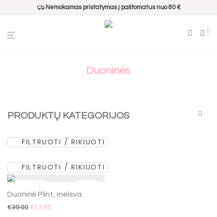
Nemokamas pristatymas į paštomatus nuo 80 €
0
Duoninės
PRODUKTŲ KATEGORIJOS
FILTRUOTI / RIKIUOTI
Visos
Populiariausi
FILTRUOTI / RIKIUOTI
Dovanų pakavimui
Namų kvapai
-
65
%
Duoninė Plint, melsva
Interjero aksesuarai
€
39.00
€
13.65
Virtuvės aksesuarai