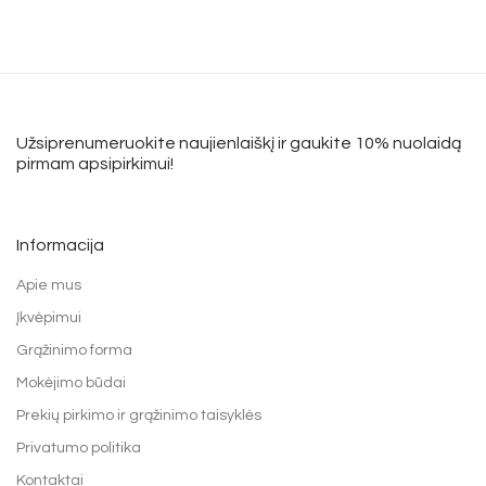
Higienos priemonių dozatoriai
Kalėdos
Užsiprenumeruokite naujienlaiškį ir gaukite 10% nuolaidą
pirmam apsipirkimui!
Informacija
Apie mus
Įkvėpimui
Grąžinimo forma
Mokėjimo būdai
Prekių pirkimo ir grąžinimo taisyklės
Privatumo politika
Kontaktai