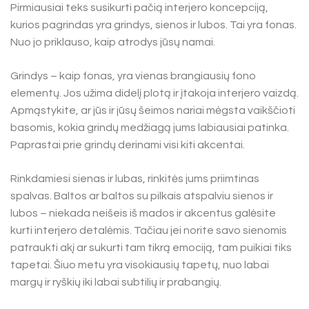
Pirmiausiai teks susikurti pačią interjero koncepciją,
kurios pagrindas yra grindys, sienos ir lubos. Tai yra fonas.
Nuo jo priklauso, kaip atrodys jūsų namai.
Grindys – kaip fonas, yra vienas brangiausių fono
elementų. Jos užima didelį plotą ir įtakoja interjero vaizdą.
Apmąstykite, ar jūs ir jūsų šeimos nariai mėgsta vaikščioti
basomis, kokia grindų medžiagą jums labiausiai patinka.
Paprastai prie grindų derinami visi kiti akcentai.
Rinkdamiesi sienas ir lubas, rinkitės jums priimtinas
spalvas. Baltos ar baltos su pilkais atspalviu sienos ir
lubos – niekada neišeis iš mados ir akcentus galėsite
kurti interjero detalėmis. Tačiau jei norite savo sienomis
patraukti akį ar sukurti tam tikrą emociją, tam puikiai tiks
tapetai. Šiuo metu yra visokiausių tapetų, nuo labai
margų ir ryškių iki labai subtilių ir prabangių.