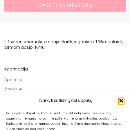
Užsiprenumeruokite naujienlaiškį ir gaukite 10% nuolaidą
pirmam apsipirkimui!
Informacija
Apie mus
Įkvėpimui
Grąžinimo forma
Tvarkyti sutikimą dėl slapukų
Mokėjimo būdai
Naudojame slapukus, kad užtikrintume sklandų svetainės veikimą,
Prekių pirkimo ir grąžinimo taisyklės
pagerintume naršymo patirtį ir pateiktume jums aktualius pasiūlymus.
Privatumo politika
Sutikdami leidžiate mums apdoroti jūsų naršymo duomenis. Nesutikus kai
kurios funkcijos gali veikti ribotai.