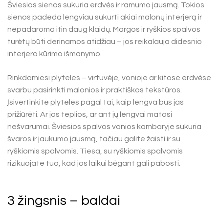
Šviesios sienos sukuria erdvės ir ramumo jausmą. Tokios
sienos padeda lengviau sukurti akiai malonų interjerą ir
nepadaroma itin daug klaidų. Margos ir ryškios spalvos
turėtų būti derinamos atidžiau – jos reikalauja didesnio
interjero kūrimo išmanymo.
Rinkdamiesi plyteles – virtuvėje, vonioje ar kitose erdvėse
svarbu pasirinkti malonios ir praktiškos tekstūros.
Įsivertinkite plyteles pagal tai, kaip lengva bus jas
prižiūrėti. Ar jos teplios, ar ant jų lengvai matosi
nešvarumai. Šviesios spalvos vonios kambaryje sukuria
švaros ir jaukumo jausmą, tačiau galite žaisti ir su
ryškiomis spalvomis. Tiesa, su ryškiomis spalvomis
rizikuojate tuo, kad jos laikui bėgant gali pabosti.
3 žingsnis – baldai