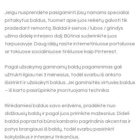
Jeigu nusprendėte pasigaminti jūsų namams specialiai
pritaikytus baldus, tuomet apie juos reikėtų galvoti tik
pradedant remontą. Baldai ir sienos / lubos / grindys
užima didelę interjero dalį. Būtinai suderinkite juos
tarpusavyje. Daug idėjų rasite internetiniuose portaluose
ar tokiuose socialiniuose tinkluose kaip Pinterest.
Pagal užsakymą gaminamų baldų pagaminimas gali
užtrukti ilgiau nei 3 mėnesius, todėl svarbu iš anksto
išsirinkti ir užsisakyti baldus. Jei gaminsitės virtuvės baldus
– iš karto pasirūpinkite įmontuojama technika.
Rinkdamiesi baldus savo erdvėms, pradėkite nuo
didžiausių baldų ir pagal juos pririnkite mažesnius. Dideli
baldai paprastai būna kambario pagrindinis akcentas ir
patys brangiausi iš baldų, todėl svarbu pasirinkti
kokybiškus ir interjerui tinkančius.