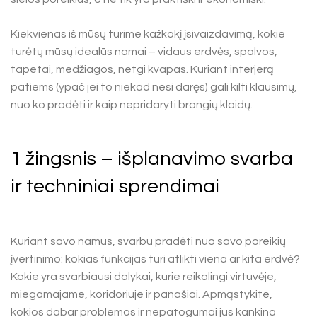
Kiekvienas iš mūsų turime kažkokį įsivaizdavimą, kokie
turėtų mūsų idealūs namai – vidaus erdvės, spalvos,
tapetai, medžiagos, netgi kvapas. Kuriant interjerą
patiems (ypač jei to niekad nesi daręs) gali kilti klausimų,
nuo ko pradėti ir kaip nepridaryti brangių klaidų.
1 žingsnis – išplanavimo svarba
ir techniniai sprendimai
Kuriant savo namus, svarbu pradėti nuo savo poreikių
įvertinimo: kokias funkcijas turi atlikti viena ar kita erdvė?
Kokie yra svarbiausi dalykai, kurie reikalingi virtuvėje,
miegamajame, koridoriuje ir panašiai. Apmąstykite,
kokios dabar problemos ir nepatogumai jus kankina