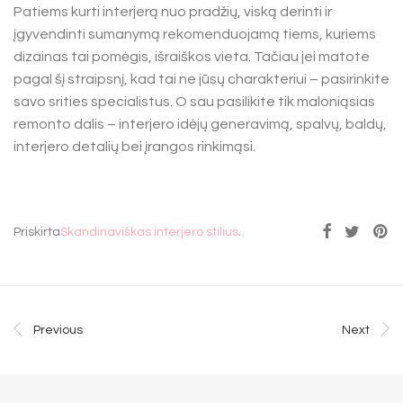
Patiems kurti interjerą nuo pradžių, viską derinti ir
įgyvendinti sumanymą rekomenduojamą tiems, kuriems
dizainas tai pomėgis, išraiškos vieta. Tačiau jei matote
pagal šį straipsnį, kad tai ne jūsų charakteriui – pasirinkite
savo srities specialistus. O sau pasilikite tik maloniąsias
remonto dalis – interjero idėjų generavimą, spalvų, baldų,
interjero detalių bei įrangos rinkimąsi.
Priskirta
Skandinaviškas interjero stilius
.
Previous
Next