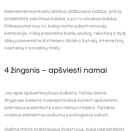
Kiekvienam kambariui išrinkus didžiuosius baldus, prie jų
priderinkite vidutinius baldus, o po to smulkius baldus.
Priklausomai nuo to, kokią norite sukurti emociją
kambaryje, tokią pasirinkite baldų spalvą, tekstūrą ir dydį.
Idėjų pasisemkite iš interjero dizaino žurnalų, internetinių
svetainių ir socialinių tinklų.
4 žingsnis – apšviesti namai
Jau apie apšvietimą buvo kalbėta, tačiau šiame
žingsnyje turėsite nuspręsti kokius būtent apšvietimo
prietaisus pasirinksite savo namų interjerui. Tai labai
svarbus elementas jaukumui ir patogumui sukurti.
Galima rinktis svarbiausius šviestuvus, kurie nepastebimi