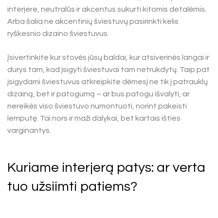
interjere, neutralūs ir akcentus sukurti kitomis detalėmis.
Arba šalia ne akcentinių šviestuvų pasirinkti kelis
ryškesnio dizaino šviestuvus.
Įsivertinkite kur stovės jūsų baldai, kur atsiverinės langai ir
durys tam, kad įsigyti šviestuvai tam netrukdytų. Taip pat
įsigydami šviestuvus atkreipkite dėmesį ne tik į patrauklų
dizainą, bet ir patogumą – ar bus patogu išvalyti, ar
nereikės viso šviestuvo numontuoti, norint pakeisti
lemputę. Tai nors ir maži dalykai, bet kartais išties
varginantys.
Kuriame interjerą patys: ar verta
tuo užsiimti patiems?