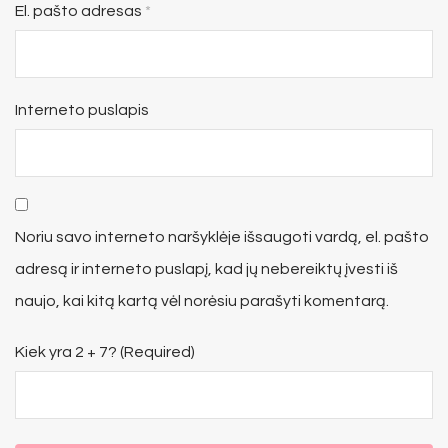
El. pašto adresas
*
Interneto puslapis
Noriu savo interneto naršyklėje išsaugoti vardą, el. pašto
adresą ir interneto puslapį, kad jų nebereiktų įvesti iš
naujo, kai kitą kartą vėl norėsiu parašyti komentarą.
Kiek yra 2 + 7? (Required)