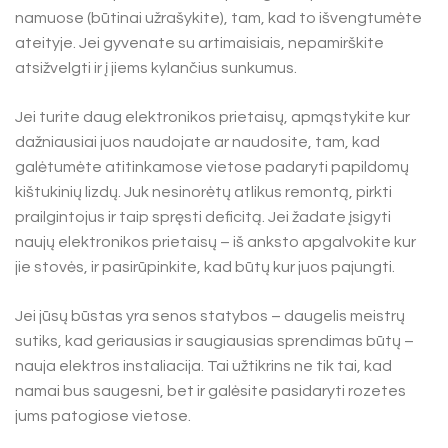
namuose (būtinai užrašykite), tam, kad to išvengtumėte
ateityje. Jei gyvenate su artimaisiais, nepamirškite
atsižvelgti ir į jiems kylančius sunkumus.
Jei turite daug elektronikos prietaisų, apmąstykite kur
dažniausiai juos naudojate ar naudosite, tam, kad
galėtumėte atitinkamose vietose padaryti papildomų
kištukinių lizdų. Juk nesinorėtų atlikus remontą, pirkti
prailgintojus ir taip spręsti deficitą. Jei žadate įsigyti
naujų elektronikos prietaisų – iš anksto apgalvokite kur
jie stovės, ir pasirūpinkite, kad būtų kur juos pajungti.
Jei jūsų būstas yra senos statybos – daugelis meistrų
sutiks, kad geriausias ir saugiausias sprendimas būtų –
nauja elektros instaliacija. Tai užtikrins ne tik tai, kad
namai bus saugesni, bet ir galėsite pasidaryti rozetes
jums patogiose vietose.