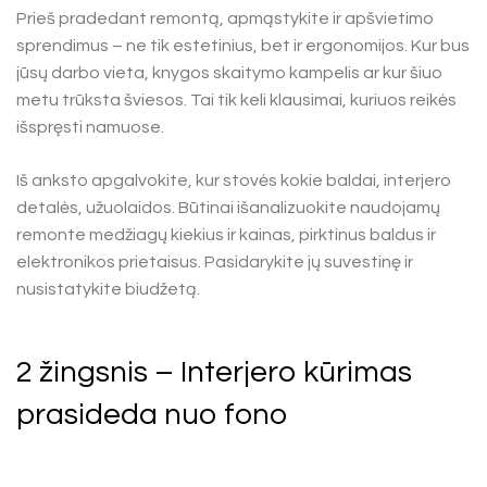
Prieš pradedant remontą, apmąstykite ir apšvietimo
sprendimus – ne tik estetinius, bet ir ergonomijos. Kur bus
jūsų darbo vieta, knygos skaitymo kampelis ar kur šiuo
metu trūksta šviesos. Tai tik keli klausimai, kuriuos reikės
išspręsti namuose.
Iš anksto apgalvokite, kur stovės kokie baldai, interjero
detalės, užuolaidos. Būtinai išanalizuokite naudojamų
remonte medžiagų kiekius ir kainas, pirktinus baldus ir
elektronikos prietaisus. Pasidarykite jų suvestinę ir
nusistatykite biudžetą.
2 žingsnis – Interjero kūrimas
prasideda nuo fono