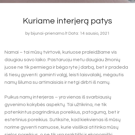
Kuriame interjerą patys
by
bijunai-prienamo.lt
Data: 14 sausio, 2021
Namai – tai mūsų tvirtovė, kuriuose praleidžiame vis
daugiau savo laiko. Pastaruoju metu daugiau žmonių
juose ne tik permiega ir bėga ryte į darbą, bet ir pradeda
iš tiesų gyventi: gaminti valgį, leisti laisvalaikį, mėgautis
namų šiluma su artimaisiais ir netgi dirbti iš namų.
Puikus namų interjeras – yra vienas iš svarbiausių
gyvenimo kokybės aspektų. Tai užtikrina, ne tik
patenkintus pagrindinius poreikius, patogumą, bet ir
estetinius poreikius. Sutiksite, kad kiekvienas iš mūsų
norime gyventi namuose, kurie visiškai atitinka mūsų
sielos poreikius, o ne tik yra praktiški ir ekonomiški.