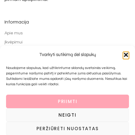
Informacija
Apie mus
Įkvėpimui
Grąžinimo forma
Tvarkyti sutikimą dėl slapukų
Mokėjimo būdai
Naudojame slapukus, kad užtikrintume sklandų svetainės veikimą,
Prekių pirkimo ir grąžinimo taisyklės
pagerintume naršymo patirtį ir pateiktume jums aktualius pasiūlymus.
Privatumo politika
Sutikdami leidžiate mums apdoroti jūsų naršymo duomenis. Nesutikus kai
kurios funkcijos gali veikti ribotai.
Kontaktai
PRIIMTI
© 2022 UAB Bijūnai prie namo
NEIGTI
PERŽIŪRĖTI NUOSTATAS