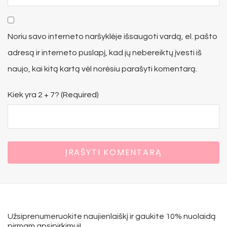
Noriu savo interneto naršyklėje išsaugoti vardą, el. pašto
adresą ir interneto puslapį, kad jų nebereiktų įvesti iš
naujo, kai kitą kartą vėl norėsiu parašyti komentarą.
Kiek yra 2 + 7? (Required)
Užsiprenumeruokite naujienlaiškį ir gaukite 10% nuolaidą
pirmam apsipirkimui!