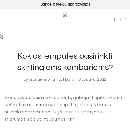
Sandėlio prekių išpardavimas
0
Kokias lemputes pasirinkti
skirtingiems kambariams?
by
bijunai-prienamo.lt
Data: 16 vasario, 2022
Vienas svarbiausių komponentų galvojant apie tinkamą
apšvietimą namuose yra lemputės, kurios iš esmės ir
nulemia pagrindines mūsų šviestuvų ypatybes –
stiprumas, spalva, taupumas ir kt.