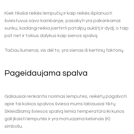
Kiek tiksliai reikės lempučių ir kaip reikės išplanuoti
šviestuvus savo kambaryje, pasakyti yra pakankamai
sunku, kadangi reikia įvertinti patalpų aukštį ir dydį, o taip
pat net ir tokius dalykus kaip sienos spalvą.
Tačiau liumenai, vis dėl to, yra vienas iš kertinių faktorių.
Pageidaujama spalva
Galiausiai renkantis norimas lemputes, reikėtų pagalvoti
apie tai kokios spalvos šviesa mums labiausiai tiktų.
Skleidžiamą šviesos spalvą lemia temperatūra iki kurios
gali įkaisti lemputės ir yra matuojama kelvinais (K)
simboliu.