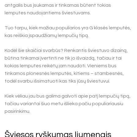
antgalis bus įsukamas ir tinkamas būtent tokias
lemputes naudojantiems šviestuvams.
Tuo tarpu, kiek mažiau populiarios yra G klasės lemputės,
kas reiškia įspaudžiamų lempučių tipą.
Kodėl šie skaičiai svarbūs? Renkantis šviestuvo dizainą,
būtina tinkamai įvertinti ne tik jo išvaizdą, tačiau ir tai
kokias lemputes reikėtų jam naudoti. Vieniems bus
tinkamos plonesnės lemputės, kitiems – stambesnės,
todėl svarbu išsimatuoti kas tiks jūsų šviestuvui.
Kiek vėliau jau bus galima galvoti apie patį lempučių tipą,
tačiau variantai šiuo metu išlieka pačiu populiariausiu
pasirinkimu.
Šviesos ryškumas liumenais