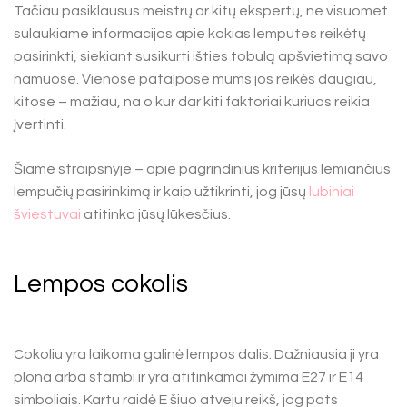
Tačiau pasiklausus meistrų ar kitų ekspertų, ne visuomet
sulaukiame informacijos apie kokias lemputes reikėtų
pasirinkti, siekiant susikurti išties tobulą apšvietimą savo
namuose. Vienose patalpose mums jos reikės daugiau,
kitose – mažiau, na o kur dar kiti faktoriai kuriuos reikia
įvertinti.
Šiame straipsnyje – apie pagrindinius kriterijus lemiančius
lempučių pasirinkimą ir kaip užtikrinti, jog jūsų
lubiniai
šviestuvai
atitinka jūsų lūkesčius.
Lempos cokolis
Cokoliu yra laikoma galinė lempos dalis. Dažniausia ji yra
plona arba stambi ir yra atitinkamai žymima E27 ir E14
simboliais. Kartu raidė E šiuo atveju reikš, jog pats