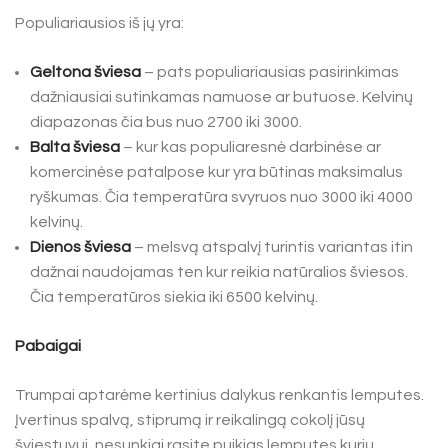
Populiariausios iš jų yra:
Geltona šviesa
– pats populiariausias pasirinkimas
dažniausiai sutinkamas namuose ar butuose. Kelvinų
diapazonas čia bus nuo 2700 iki 3000.
Balta šviesa
– kur kas populiaresnė darbinėse ar
komercinėse patalpose kur yra būtinas maksimalus
ryškumas. Čia temperatūra svyruos nuo 3000 iki 4000
kelvinų.
Dienos šviesa
– melsvą atspalvį turintis variantas itin
dažnai naudojamas ten kur reikia natūralios šviesos.
Čia temperatūros siekia iki 6500 kelvinų.
Pabaigai
Trumpai aptarėme kertinius dalykus renkantis lemputes.
Įvertinus spalvą, stiprumą ir reikalingą cokolį jūsų
šviestuvui, nesunkiai rasite puikias lemputes kurių