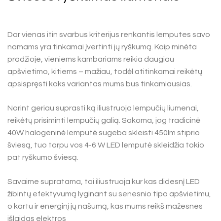
Dar vienas itin svarbus kriterijus renkantis lemputes savo
namams yra tinkamai įvertinti jų ryškumą. Kaip minėta
pradžioje, vieniems kambariams reikia daugiau
apšvietimo, kitiems – mažiau, todėl atitinkamai reikėtų
apsispręsti koks variantas mums bus tinkamiausias.
Norint geriau suprasti ką iliustruoja lempučių liumenai,
reikėtų prisiminti lempučių galią. Sakoma, jog tradicinė
40W halogeninė lemputė sugeba skleisti 450lm stiprio
šviesą, tuo tarpu vos 4-6 W LED lemputė skleidžia tokio
pat ryškumo šviesą.
Savaime supratama, tai iliustruoja kur kas didesnį LED
žibintų efektyvumą lyginant su senesnio tipo apšvietimu,
o kartu ir energinį jų našumą, kas mums reikš mažesnes
išlaidas elektros