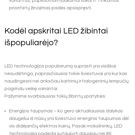
variantus, papildomam jaukumui sukurti. Tinkamas
prioritetų žinojimas padės apsispręsti.
Kodėl apskritai LED žibintai
išpopuliarėjo?
LED technologijos populiarumą suprasti yra visiškai
nesudėtinga, paprasčiausiai tokie šviestuvai yra kur kas
naudingesni nei anksčiau kaitrinių ir halogeninių lempučių
pagrindu veikę variantai.
Pažymime svarbiausias tokių žibintų ypatybes:
Energijos taupymas – ko gero aktualiausias dalykas
daugeliui iš mūsų yra šviestuvo energinis taupumas dėl
vis didėjančių elektros kainų. Pasak mokslininkų, LED
technologija padeda sutaupyti daugiau nei 80