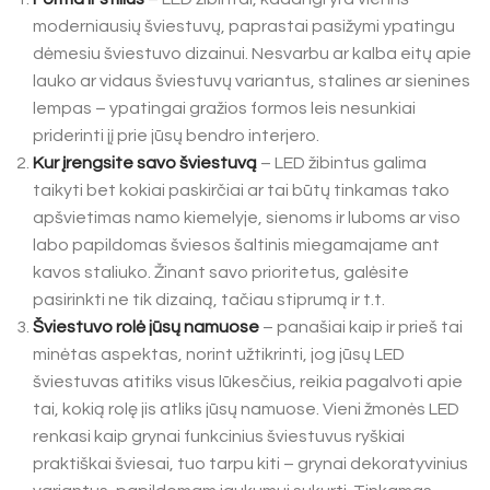
moderniausių šviestuvų, paprastai pasižymi ypatingu
dėmesiu šviestuvo dizainui. Nesvarbu ar kalba eitų apie
lauko ar vidaus šviestuvų variantus, stalines ar sienines
lempas – ypatingai gražios formos leis nesunkiai
priderinti jį prie jūsų bendro interjero.
Kur įrengsite savo šviestuvą
– LED žibintus galima
taikyti bet kokiai paskirčiai ar tai būtų tinkamas tako
apšvietimas namo kiemelyje, sienoms ir luboms ar viso
labo papildomas šviesos šaltinis miegamajame ant
kavos staliuko. Žinant savo prioritetus, galėsite
pasirinkti ne tik dizainą, tačiau stiprumą ir t.t.
Šviestuvo rolė jūsų namuose
– panašiai kaip ir prieš tai
minėtas aspektas, norint užtikrinti, jog jūsų LED
šviestuvas atitiks visus lūkesčius, reikia pagalvoti apie
tai, kokią rolę jis atliks jūsų namuose. Vieni žmonės LED
renkasi kaip grynai funkcinius šviestuvus ryškiai
praktiškai šviesai, tuo tarpu kiti – grynai dekoratyvinius