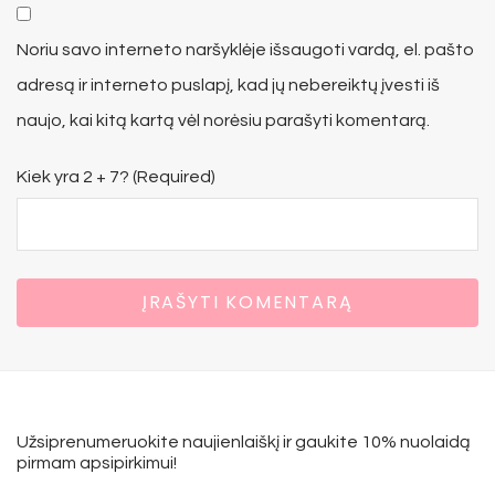
Noriu savo interneto naršyklėje išsaugoti vardą, el. pašto
adresą ir interneto puslapį, kad jų nebereiktų įvesti iš
naujo, kai kitą kartą vėl norėsiu parašyti komentarą.
Kiek yra 2 + 7? (Required)
Užsiprenumeruokite naujienlaiškį ir gaukite 10% nuolaidą
pirmam apsipirkimui!