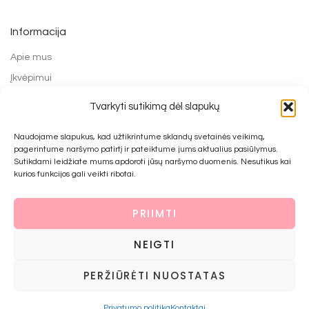
Informacija
Apie mus
Įkvėpimui
Grąžinimo forma
Tvarkyti sutikimą dėl slapukų
Mokėjimo būdai
Naudojame slapukus, kad užtikrintume sklandų svetainės veikimą,
Prekių pirkimo ir grąžinimo taisyklės
pagerintume naršymo patirtį ir pateiktume jums aktualius pasiūlymus.
Privatumo politika
Sutikdami leidžiate mums apdoroti jūsų naršymo duomenis. Nesutikus kai
kurios funkcijos gali veikti ribotai.
Kontaktai
PRIIMTI
© 2022 UAB Bijūnai prie namo
NEIGTI
PERŽIŪRĖTI NUOSTATAS
Krepšelis
Uždaryti
Privatumo politika
Kontaktai