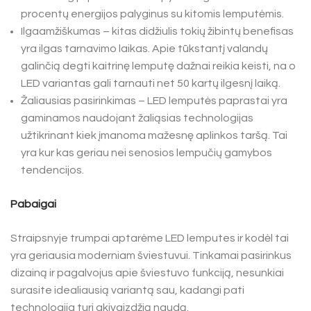
procentų energijos palyginus su kitomis lemputėmis.
Ilgaamžiškumas – kitas didžiulis tokių žibintų benefisas
yra ilgas tarnavimo laikas. Apie tūkstantį valandų
galinčią degti kaitrinę lemputę dažnai reikia keisti, na o
LED variantas gali tarnauti net 50 kartų ilgesnį laiką.
Žaliausias pasirinkimas – LED lemputės paprastai yra
gaminamos naudojant žaliąsias technologijas
užtikrinant kiek įmanoma mažesnę aplinkos taršą. Tai
yra kur kas geriau nei senosios lempučių gamybos
tendencijos.
Pabaigai
Straipsnyje trumpai aptarėme LED lemputes ir kodėl tai
yra geriausia moderniam šviestuvui. Tinkamai pasirinkus
dizainą ir pagalvojus apie šviestuvo funkciją, nesunkiai
surasite idealiausią variantą sau, kadangi pati
technologija turi akivaizdžią naudą.