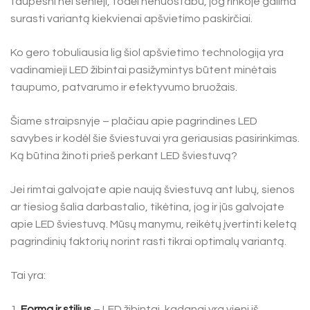
taupesni nei senieji, todėl nenuostabu, jog rinkoje galima
surasti variantą kiekvienai apšvietimo paskirčiai.
Ko gero tobuliausia lig šiol apšvietimo technologija yra
vadinamieji LED žibintai pasižymintys būtent minėtais
taupumo, patvarumo ir efektyvumo bruožais.
Šiame straipsnyje – plačiau apie pagrindines LED
savybes ir kodėl šie šviestuvai yra geriausias pasirinkimas.
Ką būtina žinoti prieš perkant LED šviestuvą?
Jei rimtai galvojate apie naują šviestuvą ant lubų, sienos
ar tiesiog šalia darbastalio, tikėtina, jog ir jūs galvojate
apie LED šviestuvą. Mūsų manymu, reikėtų įvertinti keletą
pagrindinių faktorių norint rasti tikrai optimalų variantą.
Tai yra:
Forma ir stilius
– LED žibintai, kadangi yra vieni iš