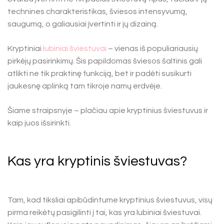
technines charakteristikas, šviesos intensyvumą,
saugumą, o galiausiai įvertinti ir jų dizainą.
Kryptiniai
lubiniai šviestuvai
– vienas iš populiariausių
pirkėjų pasirinkimų. Šis papildomas šviesos šaltinis gali
atlikti ne tik praktinę funkciją, bet ir padėti susikurti
jaukesnę aplinką tam tikroje namų erdvėje.
Šiame straipsnyje – plačiau apie kryptinius šviestuvus ir
kaip juos išsirinkti.
Kas yra kryptinis šviestuvas?
Tam, kad tiksliai apibūdintume kryptinius šviestuvus, visų
pirma reikėtų pasigilinti į tai, kas yra lubiniai šviestuvai.