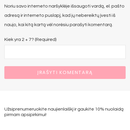
Noriu savo interneto naršyklėje išsaugoti vardą, el. pašto
adresą ir interneto puslapį, kad jų nebereiktų įvesti iš
naujo, kai kitą kartą vėl norėsiu parašyti komentarą.
Kiek yra 2 + 7? (Required)
Užsiprenumeruokite naujienlaiškį ir gaukite 10% nuolaidą
pirmam apsipirkimui!