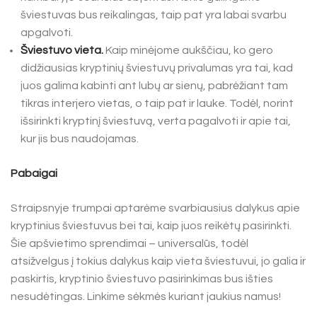
šviestuvas bus reikalingas, taip pat yra labai svarbu
apgalvoti.
Šviestuvo vieta.
Kaip minėjome aukščiau, ko gero
didžiausias kryptinių šviestuvų privalumas yra tai, kad
juos galima kabinti ant lubų ar sienų, pabrėžiant tam
tikras interjero vietas, o taip pat ir lauke. Todėl, norint
išsirinkti kryptinį šviestuvą, verta pagalvoti ir apie tai,
kur jis bus naudojamas.
Pabaigai
Straipsnyje trumpai aptarėme svarbiausius dalykus apie
kryptinius šviestuvus bei tai, kaip juos reikėtų pasirinkti.
Šie apšvietimo sprendimai – universalūs, todėl
atsižvelgus į tokius dalykus kaip vieta šviestuvui, jo galia ir
paskirtis, kryptinio šviestuvo pasirinkimas bus išties
nesudėtingas. Linkime sėkmės kuriant jaukius namus!