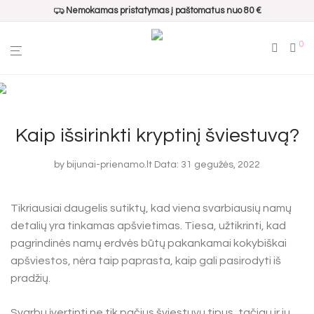
Nemokamas pristatymas į paštomatus nuo 80 €
0
Kaip išsirinkti kryptinį šviestuvą?
by
bijunai-prienamo.lt
Data: 31 gegužės, 2022
Tikriausiai daugelis sutiktų, kad viena svarbiausių namų
detalių yra tinkamas apšvietimas. Tiesa, užtikrinti, kad
pagrindinės namų erdvės būtų pakankamai kokybiškai
apšviestos, nėra taip paprasta, kaip gali pasirodyti iš
pradžių.
Svarbu įvertinti ne tik pačius šviestuvų tipus, tačiau ir jų