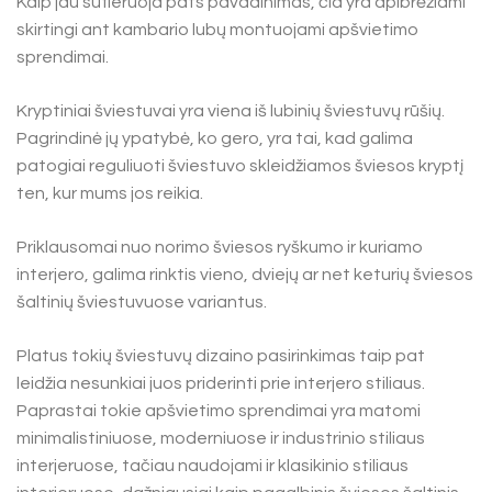
Kaip jau sufleruoja pats pavadinimas, čia yra apibrėžiami
skirtingi ant kambario lubų montuojami apšvietimo
sprendimai.
Kryptiniai šviestuvai yra viena iš lubinių šviestuvų rūšių.
Pagrindinė jų ypatybė, ko gero, yra tai, kad galima
patogiai reguliuoti šviestuvo skleidžiamos šviesos kryptį
ten, kur mums jos reikia.
Priklausomai nuo norimo šviesos ryškumo ir kuriamo
interjero, galima rinktis vieno, dviejų ar net keturių šviesos
šaltinių šviestuvuose variantus.
Platus tokių šviestuvų dizaino pasirinkimas taip pat
leidžia nesunkiai juos priderinti prie interjero stiliaus.
Paprastai tokie apšvietimo sprendimai yra matomi
minimalistiniuose, moderniuose ir industrinio stiliaus
interjeruose, tačiau naudojami ir klasikinio stiliaus