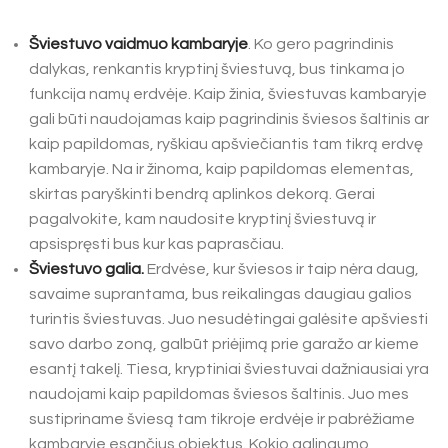
Šviestuvo vaidmuo kambaryje
. Ko gero pagrindinis
dalykas, renkantis kryptinį šviestuvą, bus tinkama jo
funkcija namų erdvėje. Kaip žinia, šviestuvas kambaryje
gali būti naudojamas kaip pagrindinis šviesos šaltinis ar
kaip papildomas, ryškiau apšviečiantis tam tikrą erdvę
kambaryje. Na ir žinoma, kaip papildomas elementas,
skirtas paryškinti bendrą aplinkos dekorą. Gerai
pagalvokite, kam naudosite kryptinį šviestuvą ir
apsispręsti bus kur kas paprasčiau.
Šviestuvo galia.
Erdvėse, kur šviesos ir taip nėra daug,
savaime suprantama, bus reikalingas daugiau galios
turintis šviestuvas. Juo nesudėtingai galėsite apšviesti
savo darbo zoną, galbūt priėjimą prie garažo ar kieme
esantį takelį. Tiesa, kryptiniai šviestuvai dažniausiai yra
naudojami kaip papildomas šviesos šaltinis. Juo mes
sustipriname šviesą tam tikroje erdvėje ir pabrėžiame
kambaryje esančius objektus. Kokio galingumo