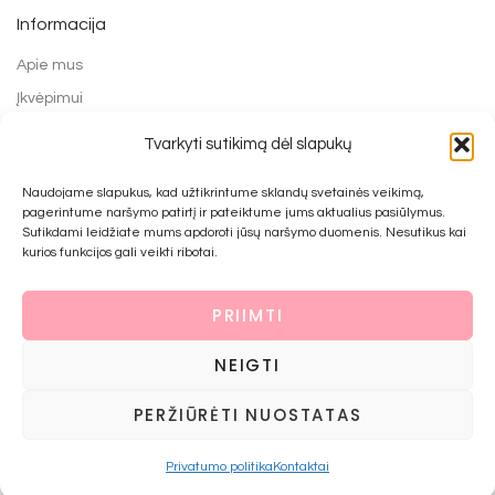
Informacija
Apie mus
Įkvėpimui
Grąžinimo forma
Tvarkyti sutikimą dėl slapukų
Mokėjimo būdai
Naudojame slapukus, kad užtikrintume sklandų svetainės veikimą,
Prekių pirkimo ir grąžinimo taisyklės
pagerintume naršymo patirtį ir pateiktume jums aktualius pasiūlymus.
Privatumo politika
Sutikdami leidžiate mums apdoroti jūsų naršymo duomenis. Nesutikus kai
kurios funkcijos gali veikti ribotai.
Kontaktai
PRIIMTI
© 2022 UAB Bijūnai prie namo
NEIGTI
PERŽIŪRĖTI NUOSTATAS
Krepšelis
Uždaryti
Privatumo politika
Kontaktai
Krepšelis
Uždaryti