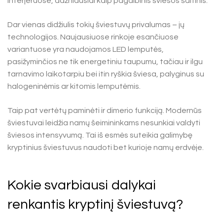
interjeruose, dažniausiai kaip pagalbinis šviesos šaltinis.
Dar vienas didžiulis tokių šviestuvų privalumas – jų
technologijos. Naujausiuose rinkoje esančiuose
variantuose yra naudojamos LED lemputės,
pasižyminčios ne tik energetiniu taupumu, tačiau ir ilgu
tarnavimo laikotarpiu bei itin ryškia šviesa, palyginus su
halogeninėmis ar kitomis lemputėmis.
Taip pat vertėtų paminėti ir dimerio funkciją. Modernūs
šviestuvai leidžia namų šeimininkams nesunkiai valdyti
šviesos intensyvumą. Tai iš esmės suteikia galimybę
kryptinius šviestuvus naudoti bet kurioje namų erdvėje.
Kokie svarbiausi dalykai
renkantis kryptinį šviestuvą?