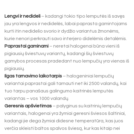
Lengvi ir nedideli
– kadangi tokio tipo lemputės iš savęs
jau yra lengvos ir nedidelės, labai paprasta gamintojams
kurti itin nedidelio svorio ir dydžio variantus žmonėms,
kurie nenori perkrauti savo interjero didelėmis detalėmis.
Paprastai gaminami
– neretai halogenai būna vieni iš
pigiausių šviestuvų variantų, kadangi šių šviestuvų
gamybos procesas pradedant nuo lempučių yra vienas iš
pigiausių.
Ilgas tarnavimo laikotarpis
– halogeniniai lempučių
variantai paprastai gali tarnauti net iki 2500 valandų, kai
tuo tarpu panašaus galingumo kaitrinės lemputės
variantas – vos 1000 valandų.
Geresnis apšvietimas
– palyginus su kaitrinių lempučių
variantais, halogenai yra žymiai geresni šviesos šaltiniai,
kadangi jie dega žymiai didesne temperatūra, kas juos
verčia skleisti baltos spalvos šviesą, kur kas kitaip nei