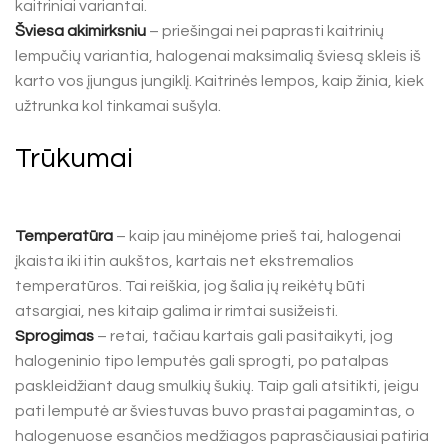
kaitriniai variantai.
Šviesa akimirksniu
– priešingai nei paprasti kaitrinių
lempučių variantia, halogenai maksimalią šviesą skleis iš
karto vos įjungus jungiklį. Kaitrinės lempos, kaip žinia, kiek
užtrunka kol tinkamai sušyla.
Trūkumai
Temperatūra
– kaip jau minėjome prieš tai, halogenai
įkaista iki itin aukštos, kartais net ekstremalios
temperatūros. Tai reiškia, jog šalia jų reikėtų būti
atsargiai, nes kitaip galima ir rimtai susižeisti.
Sprogimas
– retai, tačiau kartais gali pasitaikyti, jog
halogeninio tipo lemputės gali sprogti, po patalpas
paskleidžiant daug smulkių šukių. Taip gali atsitikti, jeigu
pati lemputė ar šviestuvas buvo prastai pagamintas, o
halogenuose esančios medžiagos paprasčiausiai patiria