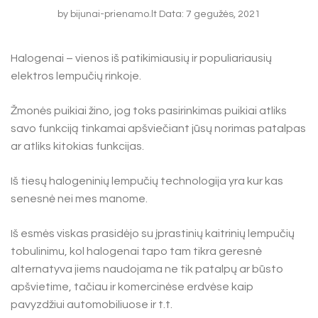
by
bijunai-prienamo.lt
Data: 7 gegužės, 2021
Halogenai – vienos iš patikimiausių ir populiariausių
elektros lempučių rinkoje.
Žmonės puikiai žino, jog toks pasirinkimas puikiai atliks
savo funkciją tinkamai apšviečiant jūsų norimas patalpas
ar atliks kitokias funkcijas.
Iš tiesų halogeninių lempučių technologija yra kur kas
senesnė nei mes manome.
Iš esmės viskas prasidėjo su įprastinių kaitrinių lempučių
tobulinimu, kol halogenai tapo tam tikra geresnė
alternatyva jiems naudojama ne tik patalpų ar būsto
apšvietime, tačiau ir komercinėse erdvėse kaip
pavyzdžiui automobiliuose ir t.t.