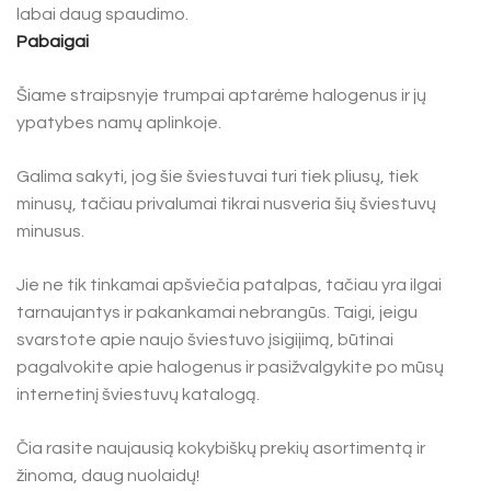
labai daug spaudimo.
Pabaigai
Šiame straipsnyje trumpai aptarėme halogenus ir jų
ypatybes namų aplinkoje.
Galima sakyti, jog šie šviestuvai turi tiek pliusų, tiek
minusų, tačiau privalumai tikrai nusveria šių šviestuvų
minusus.
Jie ne tik tinkamai apšviečia patalpas, tačiau yra ilgai
tarnaujantys ir pakankamai nebrangūs. Taigi, jeigu
svarstote apie naujo šviestuvo įsigijimą, būtinai
pagalvokite apie halogenus ir pasižvalgykite po mūsų
internetinį šviestuvų katalogą.
Čia rasite naujausią kokybiškų prekių asortimentą ir
žinoma, daug nuolaidų!