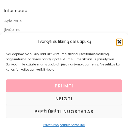
Informacija
Apie mus
Įkvėpimui
Grąžinimo forma
Tvarkyti sutikimą dėl slapukų
Mokėjimo būdai
Naudojame slapukus, kad užtikrintume sklandų svetainės veikimą,
Prekių pirkimo ir grąžinimo taisyklės
pagerintume naršymo patirtį ir pateiktume jums aktualius pasiūlymus.
Privatumo politika
Sutikdami leidžiate mums apdoroti jūsų naršymo duomenis. Nesutikus kai
kurios funkcijos gali veikti ribotai.
Kontaktai
PRIIMTI
© 2022 UAB Bijūnai prie namo
NEIGTI
PERŽIŪRĖTI NUOSTATAS
Krepšelis
Uždaryti
Privatumo politika
Kontaktai