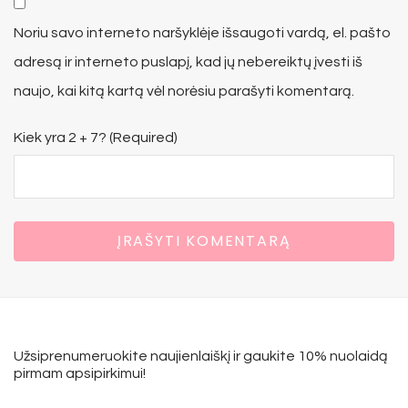
Noriu savo interneto naršyklėje išsaugoti vardą, el. pašto
adresą ir interneto puslapį, kad jų nebereiktų įvesti iš
naujo, kai kitą kartą vėl norėsiu parašyti komentarą.
Kiek yra 2 + 7? (Required)
Užsiprenumeruokite naujienlaiškį ir gaukite 10% nuolaidą
pirmam apsipirkimui!