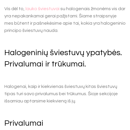
Vis dėl to,
lauko šviestuvai
su halogenais žmonėms vis dar
yra nepakankamai gerai pažįstami. Šiame straipsnyje
mes būtent ir pašnekėsime apie tai, kokia yra halogeninio
principo šviestuvų nauda.
Halogeninių šviestuvų ypatybės.
Privalumai ir trūkumai.
Halogenai, kaip ir kiekvienas šviestuvų kitas šviestuvų
tipas turi savo privalumus bei trūkumus. Šioje sekcijoje
išsamiau aptarsime kiekvieną iš jų.
Privalumai