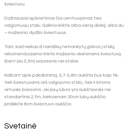
šviestuvu.
Dažniausiai apšvietimas čia centruojamas ties
valgomuoju stalu. Galima rinktis arba vieną didelį, arba du
– mažesnio dydžio šviestuvus.
Tam, kad niekas iš namiškių netrankytų galvos į stalą,
rekomenduojama rinktis mažesnio skersmens šviestuvą
(bent jau 0,5m) siauresnis nei stalas.
Kalbant apie pakabinimą, 0,7-0,8m aukštis bus kaip tik,
tiek šviestuvams virš valgojomo stalo, tiek ir kitoms
virtuvės šviesoms. Jei jūsų lubos yra aukštesnės nei
standartinis 2,5m, kiekvienam 30cm lubų aukščio
pridėkite 8cm šviestuvo aukščio.
Svetainė