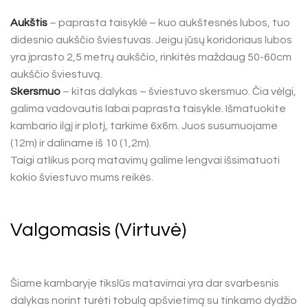
Aukštis
– paprasta taisyklė – kuo aukštesnės lubos, tuo
didesnio aukščio šviestuvas. Jeigu jūsų koridoriaus lubos
yra įprasto 2,5 metrų aukščio, rinkitės maždaug 50-60cm
aukščio šviestuvą.
Skersmuo
– kitas dalykas – šviestuvo skersmuo. Čia vėlgi,
galima vadovautis labai paprasta taisykle. Išmatuokite
kambario ilgį ir plotį, tarkime 6x6m. Juos susumuojame
(12m) ir daliname iš 10 (1,2m).
Taigi atlikus porą matavimų galime lengvai išsimatuoti
kokio šviestuvo mums reikės.
Valgomasis (Virtuvė)
Šiame kambaryje tikslūs matavimai yra dar svarbesnis
dalykas norint turėti tobulą apšvietimą su tinkamo dydžio