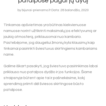
patalpose pagal jų dydį
by
bijunai-prienamo.lt
Data: 28 balandžio, 2020
Tinkamas apšvietimas yra būtinas kiekvienuose
namuose norint užtikrinti maksimalų jos efektyvumą ar
jaukią atmosferą, priklausomai nuo kambario.
Pastebėjome, jog daugeliui žmonių kyla klausimų kaip
tinkamai pasirinkti šviestuvus skirtingiems kambariams
name.
Galime iškart pasakyti, jog šviestuvo pasirinkimas labai
priklauso nuo patalpos dydžio ir jos funkcijos. Šiame
straipsnyje būtent apie tai ir pašnekėsime, kokį
sprendimą priimti dėl šviesos skirtingose būsto
patalpose.