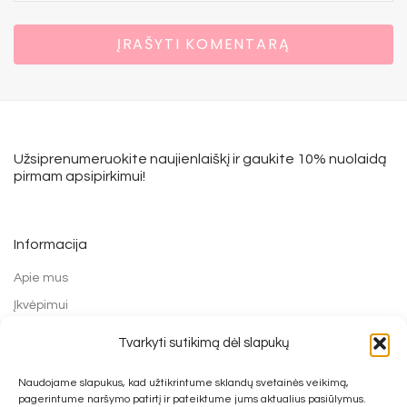
Užsiprenumeruokite naujienlaiškį ir gaukite 10% nuolaidą
pirmam apsipirkimui!
Informacija
Apie mus
Įkvėpimui
Grąžinimo forma
Tvarkyti sutikimą dėl slapukų
Mokėjimo būdai
Naudojame slapukus, kad užtikrintume sklandų svetainės veikimą,
Prekių pirkimo ir grąžinimo taisyklės
pagerintume naršymo patirtį ir pateiktume jums aktualius pasiūlymus.