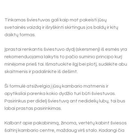
Tinkamas šviestuvas gali kaip mat pakeisti jūsų
svetainės vaizdą ir išryškinti skirtingus jos baldų ir kitų
daiktų formas.
Įprastai renkantis šviestuvo dydį (skersmenį) iš esmės yra
rekomenduojama laikytis to pačio suminio principo kurį
minėjome prieš tai. Išmatuokite ilgį bei plotį, sudėkite abu
skaitmenis ir padalinkite iš dešimt.
Ši formulė atsižvelgia į jūsų kambario matmenis ir
apytiksliai parenka kokio dydžio turi būti šviestuvas.
Pasirinkus per didelį šviestuvą ant nedidelių lubų, tai bus
labai prastas pasirinkimas.
Kalbant apie pakabinimą, žinoma, vertėtų kabint šviesos
šaltinį kambario centre, maždaug virš stalo. Kadangi čia