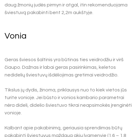
daug žmonių judės pirmyn ir atgal, itin rekomenduojama
šviestuvą pakabinti bent 2,2m aukštyje.
Vonia
Geras šviesos šaltinis yra būtinas ties veidrodžiu ir virš
čiaupo. Dažnas ir labai geras pasirinkimas, keletos
nedidelių šviestuvų išdėliojimas gretimai veidrodžio.
Tikslus jų dydis, žinoma, priklausys nuo to kiek vietos jūs
turite vonioje. Jei būsto ir vonios kambario parametrai
nėra dideli, didelio šviestuvo tikrai neapsimokės įrenginėti
vonioje.
Kalbant apie pakabinimą, geriausia sprendimas būtų
pakabinti šviestuvus maždaug akių lygmenyje (1.6 – 1.8