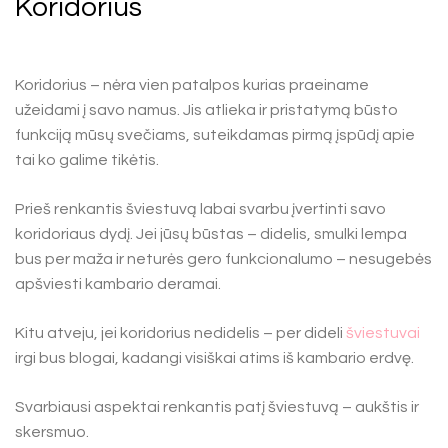
Koridorius
Koridorius – nėra vien patalpos kurias praeiname
užeidami į savo namus. Jis atlieka ir pristatymą būsto
funkciją mūsų svečiams, suteikdamas pirmą įspūdį apie
tai ko galime tikėtis.
Prieš renkantis šviestuvą labai svarbu įvertinti savo
koridoriaus dydį. Jei jūsų būstas – didelis, smulki lempa
bus per maža ir neturės gero funkcionalumo – nesugebės
apšviesti kambario deramai.
Kitu atveju, jei koridorius nedidelis – per dideli
šviestuvai
irgi bus blogai, kadangi visiškai atims iš kambario erdvę.
Svarbiausi aspektai renkantis patį šviestuvą – aukštis ir
skersmuo.