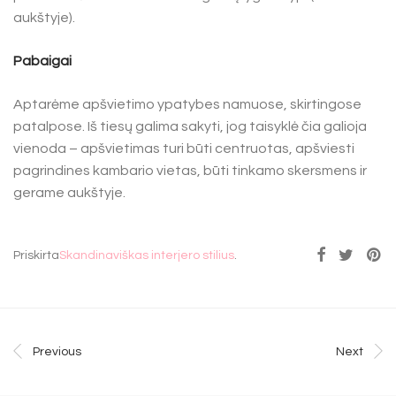
aukštyje).
Pabaigai
Aptarėme apšvietimo ypatybes namuose, skirtingose
patalpose. Iš tiesų galima sakyti, jog taisyklė čia galioja
vienoda – apšvietimas turi būti centruotas, apšviesti
pagrindines kambario vietas, būti tinkamo skersmens ir
gerame aukštyje.
Priskirta
Skandinaviškas interjero stilius
.
Previous
Next