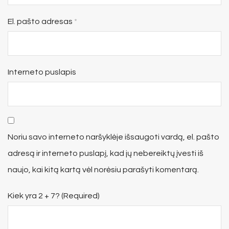
El. pašto adresas
*
Interneto puslapis
Noriu savo interneto naršyklėje išsaugoti vardą, el. pašto
adresą ir interneto puslapį, kad jų nebereiktų įvesti iš
naujo, kai kitą kartą vėl norėsiu parašyti komentarą.
Kiek yra 2 + 7? (Required)