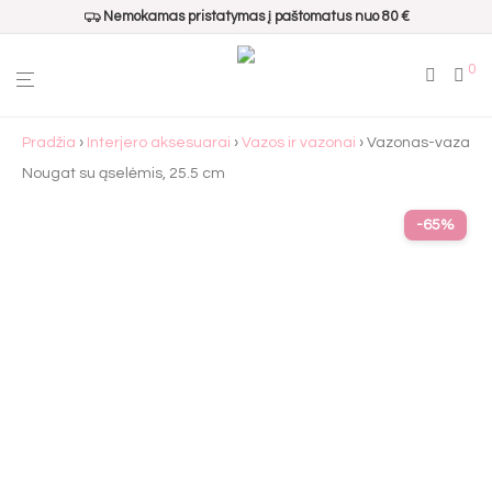
Nemokamas pristatymas į paštomatus nuo 80 €
0
Pradžia
›
Interjero aksesuarai
›
Vazos ir vazonai
› Vazonas-vaza
Nougat su ąselėmis, 25.5 cm
-
65
%