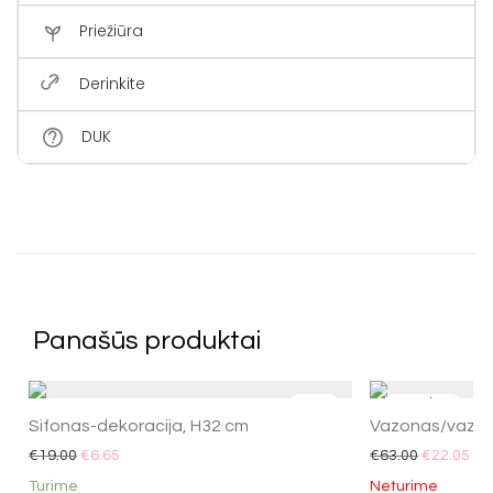
Priežiūra
Derinkite
DUK
Panašūs produktai
-
65
%
Sifonas-dekoracija, H32 cm
Vazonas/vaza 
€
19.00
€
6.65
€
63.00
€
22.05
Turime
Neturime