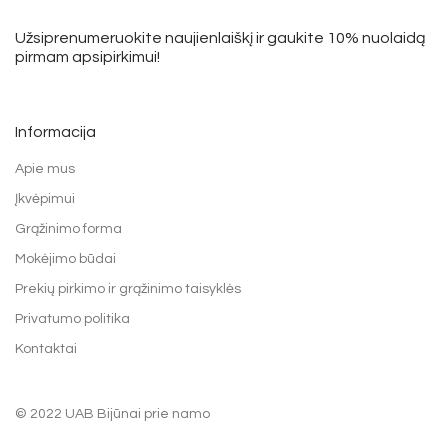
Užsiprenumeruokite naujienlaiškį ir gaukite 10% nuolaidą
pirmam apsipirkimui!
Informacija
Apie mus
Įkvėpimui
Grąžinimo forma
Mokėjimo būdai
Prekių pirkimo ir grąžinimo taisyklės
Privatumo politika
Kontaktai
© 2022 UAB Bijūnai prie namo