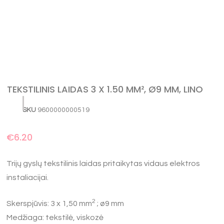
TEKSTILINIS LAIDAS 3 X 1.50 MM², Ø9 MM, LINO
SKU
9600000000519
€
6.20
Trijų gyslų tekstilinis laidas pritaikytas vidaus elektros
instaliacijai.
2
Skerspjūvis: 3 x 1,50 mm
; ø9 mm
Medžiaga: tekstilė, viskozė