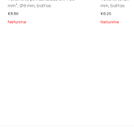
mm², Ø9 mm, baltas
mm, baltas
€
8.80
€
6.20
Neturime
Neturime