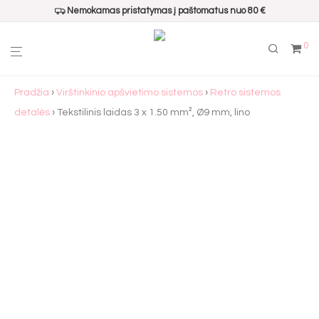
Nemokamas pristatymas į paštomatus nuo 80 €
0
Pradžia
›
Virštinkinio apšvietimo sistemos
›
Retro sistemos
detalės
› Tekstilinis laidas 3 x 1.50 mm², Ø9 mm, lino