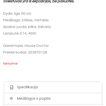
Šviestuvas yra iš ekpozicijos, be pakuotės.
Dydis: ilgis 50 cm
Medžiaga: stiklas, metalas
Spalva: juoda, pilka, žalvario
Lemputė: E14, 40W
Gamintojas: House Doctor
Prekės kodas: 203970128
Neturime
Specifikacija
Medžiagos ir pojūtis