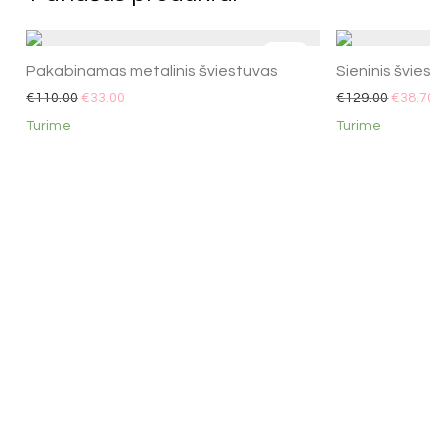
-
70
%
Pakabinamas metalinis šviestuvas
Sieninis šviest
€
110.00
€
33.00
€
129.00
€
38.70
Turime
Turime