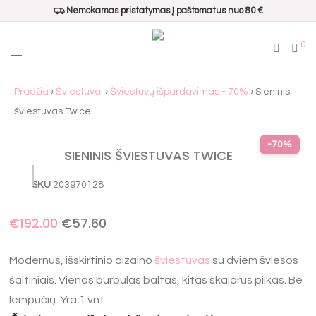
Nemokamas pristatymas į paštomatus nuo 80 €
0
Pradžia
›
Šviestuvai
›
Šviestuvų išpardavimas - 70%
› Sieninis
šviestuvas Twice
-
70
%
SIENINIS ŠVIESTUVAS TWICE
SKU
203970128
€
192.00
€
57.60
Modernus, išskirtinio dizaino
šviestuvas
su dviem šviesos
šaltiniais. Vienas burbulas baltas, kitas skaidrus pilkas. Be
lempučių. Yra 1 vnt.