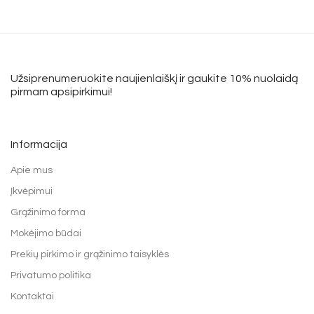
Užsiprenumeruokite naujienlaiškį ir gaukite 10% nuolaidą
pirmam apsipirkimui!
Informacija
Apie mus
Įkvėpimui
Grąžinimo forma
Mokėjimo būdai
Prekių pirkimo ir grąžinimo taisyklės
Privatumo politika
Kontaktai