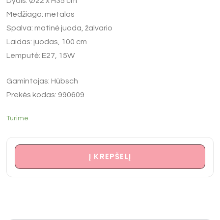
Dydis: Ø22 x H35 cm
Medžiaga: metalas
Spalva: matinė juoda, žalvario
Laidas: juodas, 100 cm
Lemputė: E27, 15W
Gamintojas: Hübsch
Prekės kodas: 990609
Turime
Į KREPŠELĮ