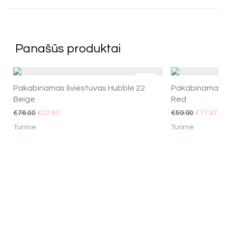
Panašūs produktai
-
70
%
Pakabinamas šviestuvas Hubble 22
Pakabinamas š
Beige
Red
€
76.00
€
22.80
€
59.90
€
17.97
Turime
Turime