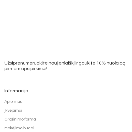
Užsiprenumeruokite naujienlaiškį ir gaukite 10% nuolaidą
pirmam apsipirkimui!
Informacija
Apie mus
Įkvėpimui
Grąžinimo forma
Mokėjimo būdai