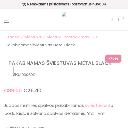
Nemokamas pristatymas į paštomatus nuo 80 €
0
Pradžia
›
Šviestuvai
›
Šviestuvų išpardavimas - 70%
›
Pakabinamas šviestuvas Metal Black
-
70
%
PAKABINAMAS ŠVIESTUVAS METAL BLACK
SKU
990609
€
88.00
€
26.40
Juodos matinės spalvos pakabinamas
šviestuvas
su
juodu laidu ir žalvario spalvos detalėmis. Yra 1 vnt.