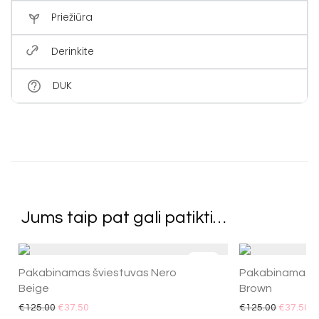
Priežiūra
Derinkite
DUK
Jums taip pat gali patikti…
-
70
%
Pakabinamas šviestuvas Nero
Pakabinamas š
Beige
Brown
€
125.00
€
37.50
€
125.00
€
37.50