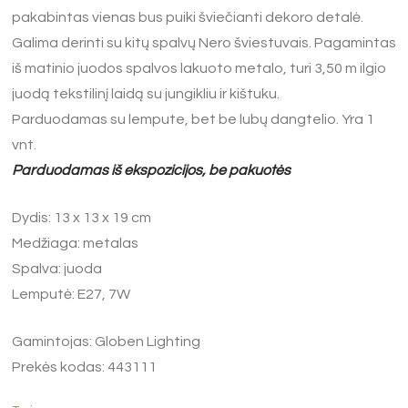
pakabintas vienas bus puiki šviečianti dekoro detalė.
Galima derinti su kitų spalvų Nero šviestuvais. Pagamintas
iš matinio juodos spalvos lakuoto metalo, turi 3,50 m ilgio
juodą tekstilinį laidą su jungikliu ir kištuku.
Parduodamas su lempute, bet be lubų dangtelio. Yra 1
vnt.
Parduodamas iš ekspozicijos, be pakuotės
Dydis: 13 x 13 x 19 cm
Medžiaga: metalas
Spalva: juoda
Lemputė: E27, 7W
Gamintojas: Globen Lighting
Prekės kodas: 443111