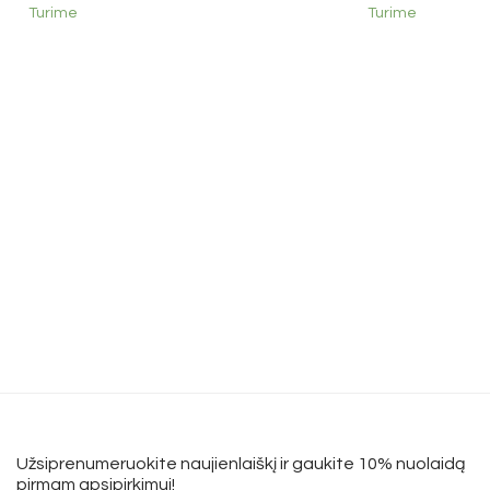
Turime
Turime
Užsiprenumeruokite naujienlaiškį ir gaukite 10% nuolaidą
pirmam apsipirkimui!