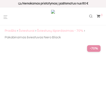
Nemokamas pristatymas į paštomatus nuo 80 €
0
Pradžia
›
Šviestuvai
›
Šviestuvų išpardavimas - 70%
›
Pakabinamas šviestuvas Nero Black
-
70
%