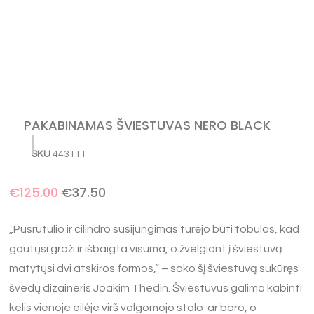
PAKABINAMAS ŠVIESTUVAS NERO BLACK
SKU
443111
€
125.00
€
37.50
„Pusrutulio ir cilindro susijungimas turėjo būti tobulas, kad
gautųsi graži ir išbaigta visuma, o žvelgiant į šviestuvą
matytųsi dvi atskiros formos,” – sako šį šviestuvą sukūręs
švedų dizaineris Joakim Thedin. Šviestuvus galima kabinti
kelis vienoje eilėje virš valgomojo stalo ar baro, o