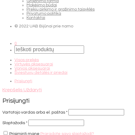
Grąžinimo forma
Mokėjimo būdai
Prekių pirkimo ir grąžinimo taisyklės
Privatumo politika
Kontaktai
© 2022 UAB Bijūnai prie namo
0
Visos prekės
Virtuvės aksesuarai
Vonios aksesuarai
Šviestuvų detalės ir priedai
Prisijungti
Krepšelis
Uždaryti
Prisijungti
Privalomas
Vartotojo vardas arba el. paštas
*
Privalomas
Slaptažodis
*
Prisiminti mane
Praradote savo slaptažodį?