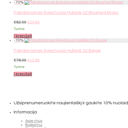
-
70
%
Pakabinamas šviestuvas Hubble 22 Brushed Brass
Original
Current
€
82.00
€
24.60
price
price
Turime
was:
is:
€82.00.
€24.60.
Į krepšelį
-
70
%
Pakabinamas šviestuvas Hubble 22 Beige
Original
Current
€
76.00
€
22.80
price
price
Turime
was:
is:
€76.00.
€22.80.
Į krepšelį
Užsiprenumeruokite naujienlaiškį ir gaukite 10% nuolaid
Informacija
Apie mus
Įkvėpimui