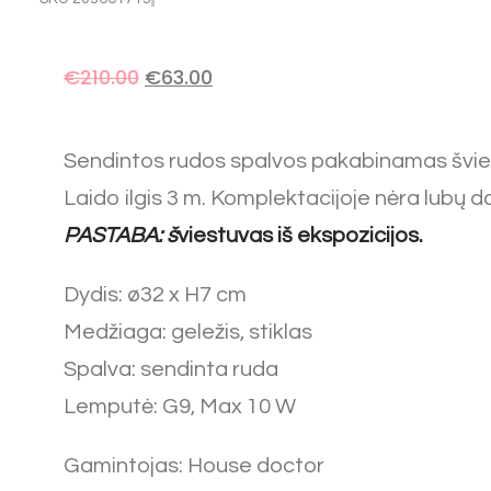
Original
Current
€
210.00
€
63.00
price
price
was:
is:
Sendintos rudos spalvos pakabinamas švies
€210.00.
€63.00.
Laido ilgis 3 m. Komplektacijoje nėra lubų d
PASTABA: š
viestuvas iš ekspozicijos.
Dydis: ø32 x H7 cm
Medžiaga: geležis, stiklas
Spalva: sendinta ruda
Lemputė: G9, Max 10 W
Gamintojas: House doctor