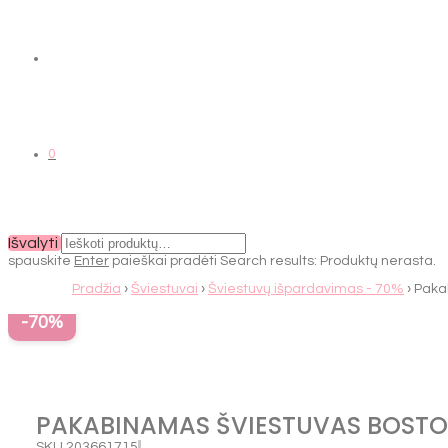
0
Išvalyti
spauskite
Enter
paieškai pradėti
Search results:
Produktų nerasta.
Pradžia
›
Šviestuvai
›
Šviestuvų išpardavimas - 70%
› Paka
-
70
%
PAKABINAMAS ŠVIESTUVAS BOST
SKU
203661715