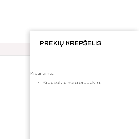
Kraunama…
Kraunama…
Krepšelyje nėra produktų.
Krepšelyje nėra produktų.