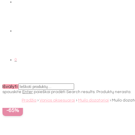
0
Išvalyti
spauskite
Enter
paieškai pradėti
Search results:
Produktų nerasta.
Pradžia
›
Vonios aksesuarai
›
Muilo dozatoriai
› Muilo dozat
-
65
%