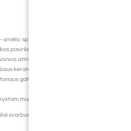
– smėlio spalvos, su chromo spalvos
os paviršius ir subtili metalizuota
i vonios atmosferai.
iaus keraminis indelis – malonus liesti
oriaus galvutė – estetiškas kontrasto
kystam muilui ar losjonui
iai svarbus akcentas, kuriantis