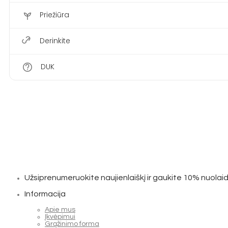
Priežiūra
Derinkite
DUK
Užsiprenumeruokite naujienlaiškį ir gaukite 10% nuolaid
Informacija
Apie mus
Įkvėpimui
Grąžinimo forma