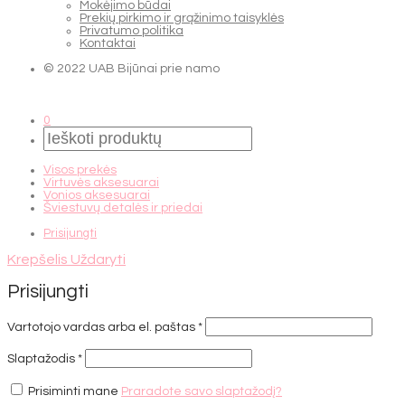
Mokėjimo būdai
Prekių pirkimo ir grąžinimo taisyklės
Privatumo politika
Kontaktai
© 2022 UAB Bijūnai prie namo
0
Visos prekės
Virtuvės aksesuarai
Vonios aksesuarai
Šviestuvų detalės ir priedai
Prisijungti
Krepšelis
Uždaryti
Prisijungti
Vartotojo vardas arba el. paštas
*
Slaptažodis
*
Prisiminti mane
Praradote savo slaptažodį?