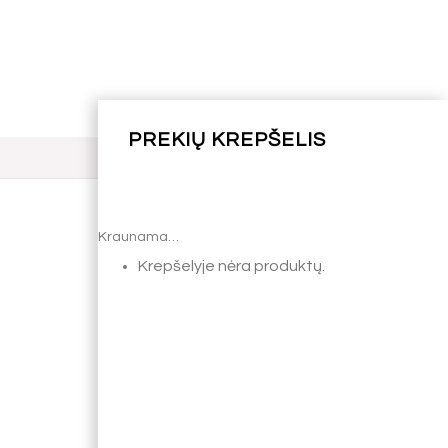
Kraunama…
Kraunama…
Krepšelyje nėra produktų.
Krepšelyje nėra produktų.