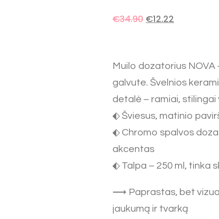
€
34.90
€
12.22
Muilo dozatorius NOVA 
galvute. Švelnios keramik
detalė – ramiai, stilinga
⬖ Šviesus, matinio pavirš
⬖ Chromo spalvos dozat
akcentas
⬖ Talpa – 250 ml, tinka s
⟶ Paprastas, bet vizual
jaukumą ir tvarką