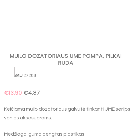
MUILO DOZATORIAUS UME POMPA, PILKAI
RUDA
SKU
27289
€
13.90
€
4.87
Keičiama muilo dozatoriaus galvutė tinkanti UME serijos
vonios aksesuarams.
Medžiaga: guma dengtas plastikas