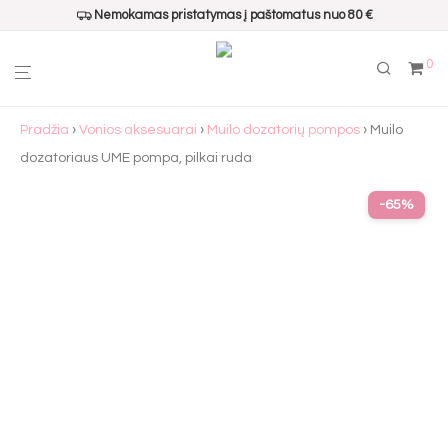
Nemokamas pristatymas į paštomatus nuo 80 €
0
Pradžia
›
Vonios aksesuarai
›
Muilo dozatorių pompos
› Muilo
dozatoriaus UME pompa, pilkai ruda
-
65
%