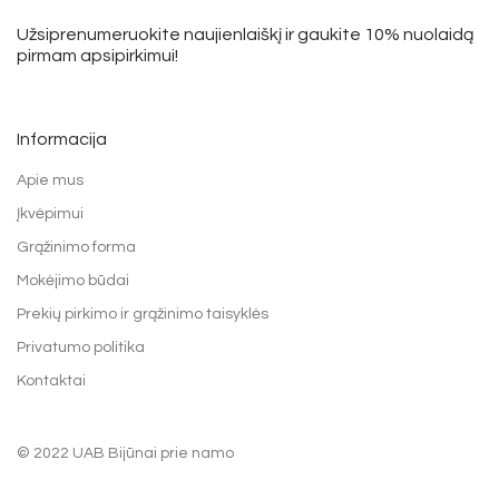
Užsiprenumeruokite naujienlaiškį ir gaukite 10% nuolaidą
pirmam apsipirkimui!
Informacija
Apie mus
Įkvėpimui
Grąžinimo forma
Mokėjimo būdai
Prekių pirkimo ir grąžinimo taisyklės
Privatumo politika
Kontaktai
© 2022 UAB Bijūnai prie namo