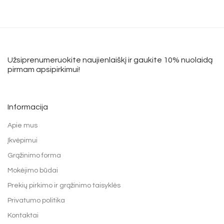
Užsiprenumeruokite naujienlaiškį ir gaukite 10% nuolaidą
pirmam apsipirkimui!
Informacija
Apie mus
Įkvėpimui
Grąžinimo forma
Mokėjimo būdai
Prekių pirkimo ir grąžinimo taisyklės
Privatumo politika
Kontaktai