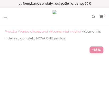
Nemokamas pristatymas į paštomatus nuo 80 €
0
Pradžia
›
Vonios aksesuarai
›
Kosmetiniai Indeliai
› Kosmetinis
indelis su dangteliu NOVA ONE, juodas
-
65
%