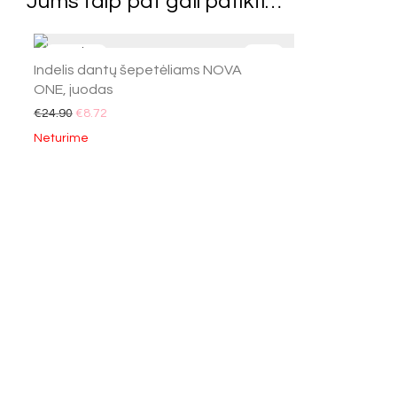
Jums taip pat gali patikti…
-
65
%
Indelis dantų šepetėliams NOVA
ONE, juodas
€
24.90
€
8.72
Neturime