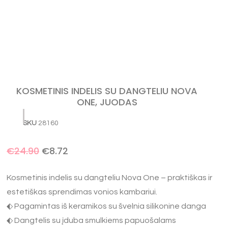
KOSMETINIS INDELIS SU DANGTELIU NOVA
ONE, JUODAS
SKU
28160
€
24.90
€
8.72
Kosmetinis indelis su dangteliu Nova One – praktiškas ir
estetiškas sprendimas vonios kambariui.
⬖ Pagamintas iš keramikos su švelnia silikonine danga
⬖ Dangtelis su įduba smulkiems papuošalams