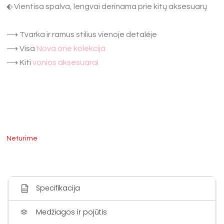
⬖ Vientisa spalva, lengvai derinama prie kitų aksesuarų
⟶ Tvarka ir ramus stilius vienoje detalėje
⟶ Visa
Nova one kolekcija
⟶ Kiti
vonios aksesuarai
Neturime
Specifikacija
Medžiagos ir pojūtis