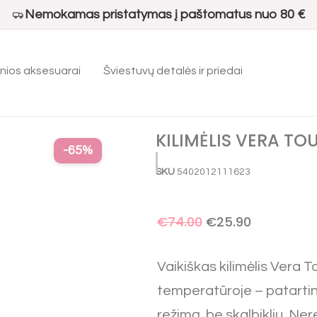
Nemokamas pristatymas į paštomatus nuo 80 €
nios aksesuarai
Šviestuvų detalės ir priedai
ėlis Vera Touch, 100X100 cm
KILIMĖLIS VERA TO
-
65
%
SKU
5402012111623
€
74.00
€
25.90
Vaikiškas kilimėlis Vera 
temperatūroje – patartin
režimą, be skalbiklių. Ne