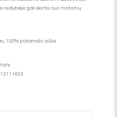
s realybėje gali skirtis nuo matomų
s, 100% poliamido siūlai
Mats
012111623