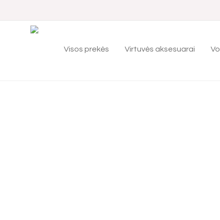
Visos prekės
Virtuvės aksesuarai
Vo
Pradžia
›
Interjero aksesuarai
›
Kilimai, kilimėliai
› Kilim