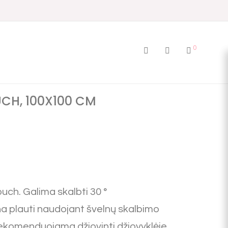
0
UCH, 100X100 CM
Touch.
Galima skalbti 30 °
a plauti naudojant švelnų skalbimo
rekomenduojama džiovinti džiovyklėje.