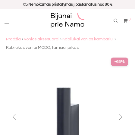
Nemokamas pristatymas į paštomatus nuo 80 €
0
Pradžia
›
Vonios aksesuarai
›
Kabliukai vonios kambariui
›
Kabliukas voniai MODO, tamsiai pilkas
-
65
%