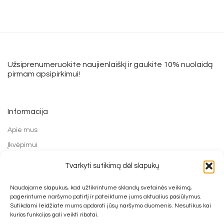
Užsiprenumeruokite naujienlaiškį ir gaukite 10% nuolaidą
pirmam apsipirkimui!
Informacija
Apie mus
Įkvėpimui
Grąžinimo forma
Tvarkyti sutikimą dėl slapukų
Mokėjimo būdai
Naudojame slapukus, kad užtikrintume sklandų svetainės veikimą,
Prekių pirkimo ir grąžinimo taisyklės
pagerintume naršymo patirtį ir pateiktume jums aktualius pasiūlymus.
Privatumo politika
Sutikdami leidžiate mums apdoroti jūsų naršymo duomenis. Nesutikus kai
kurios funkcijos gali veikti ribotai.
Kontaktai