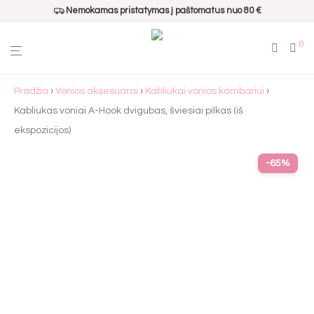
Nemokamas pristatymas į paštomatus nuo 80 €
0
Pradžia
›
Vonios aksesuarai
›
Kabliukai vonios kambariui
›
Kabliukas voniai A-Hook dvigubas, šviesiai pilkas (iš
ekspozicijos)
-
65
%