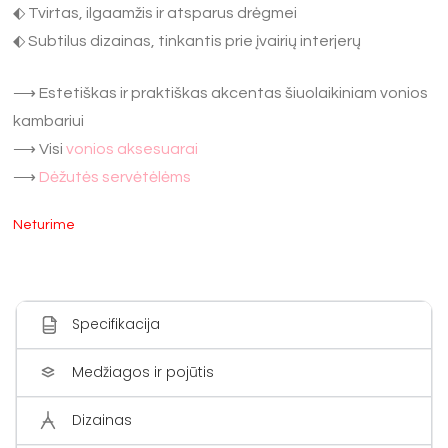
⬖ Tvirtas, ilgaamžis ir atsparus drėgmei
⬖ Subtilus dizainas, tinkantis prie įvairių interjerų
⟶ Estetiškas ir praktiškas akcentas šiuolaikiniam vonios
kambariui
⟶ Visi
vonios aksesuarai
⟶
Dėžutės servėtėlėms
Neturime
Specifikacija
Medžiagos ir pojūtis
Dizainas