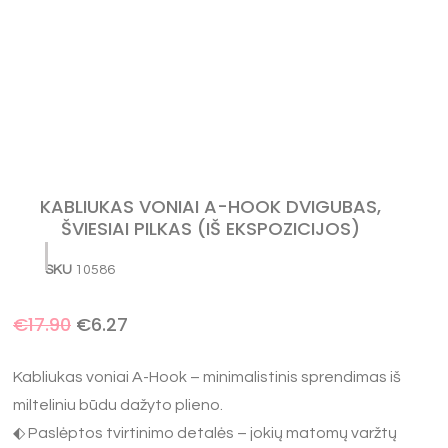
KABLIUKAS VONIAI A-HOOK DVIGUBAS,
ŠVIESIAI PILKAS (IŠ EKSPOZICIJOS)
SKU
10586
€
17.90
€
6.27
Kabliukas voniai A-Hook – minimalistinis sprendimas iš
milteliniu būdu dažyto plieno.
⬖ Paslėptos tvirtinimo detalės – jokių matomų varžtų