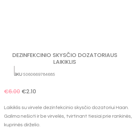
DEZINFEKCINIO SKYSČIO DOZATORIAUS
LAIKIKLIS
SKU
5060669784685
€
6.00
€
2.10
Laikiklis su virvele dezinfekcinio skysčio dozatoriui Haan.
Galima nešioti ir be virvelės, tvirtinant tiesiai prie rankinės,
kuprinės dirželio.