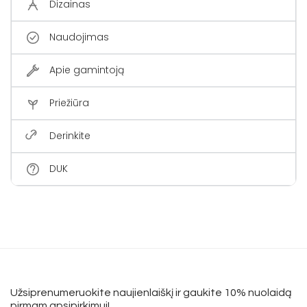
Dizainas
Naudojimas
Apie gamintoją
Priežiūra
Derinkite
DUK
Užsiprenumeruokite naujienlaiškį ir gaukite 10% nuolaidą
pirmam apsipirkimui!