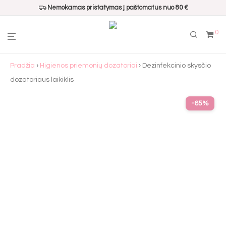
Nemokamas pristatymas į paštomatus nuo 80 €
0
Pradžia
›
Higienos priemonių dozatoriai
› Dezinfekcinio skysčio
dozatoriaus laikiklis
-
65
%