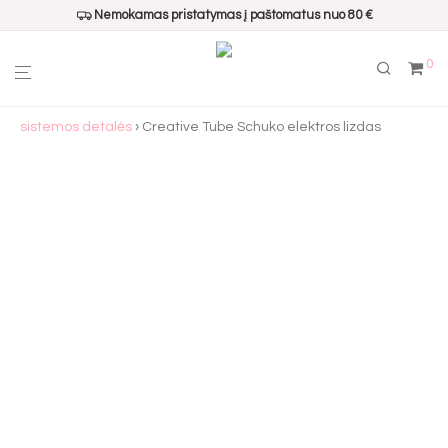
Nemokamas pristatymas į paštomatus nuo 80 €
0
Pradžia
›
Virštinkinio apšvietimo sistemos
›
Creative Tube
sistemos detalės
› Creative Tube Schuko elektros lizdas