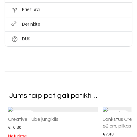
Priežiūra
Derinkite
DUK
Jums taip pat gali patikti…
Creative Tube jungiklis
Lankstus Creat
ø2 cm, pilkas li
€
10.80
€
7.40
Neturime