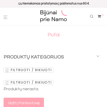
Nemokamas pristatymas į paštomatus nuo 80 €
0
Pufai
PRODUKTŲ KATEGORIJOS
FILTRUOTI / RIKIUOTI
Visos
Populiariausi
FILTRUOTI / RIKIUOTI
Dovanų pakavimui
Produktų nerasta.
Namų kvapai
Interjero aksesuarai
Grįžti į Parduotuvę
Virtuvės aksesuarai