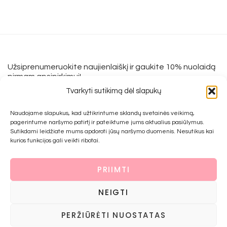
Užsiprenumeruokite naujienlaiškį ir gaukite 10% nuolaidą
pirmam apsipirkimui!
Tvarkyti sutikimą dėl slapukų
Naudojame slapukus, kad užtikrintume sklandų svetainės veikimą,
Informacija
pagerintume naršymo patirtį ir pateiktume jums aktualius pasiūlymus.
Sutikdami leidžiate mums apdoroti jūsų naršymo duomenis. Nesutikus kai
Apie mus
kurios funkcijos gali veikti ribotai.
Įkvėpimui
Grąžinimo forma
PRIIMTI
Mokėjimo būdai
NEIGTI
Prekių pirkimo ir grąžinimo taisyklės
Privatumo politika
PERŽIŪRĖTI NUOSTATAS
Kontaktai