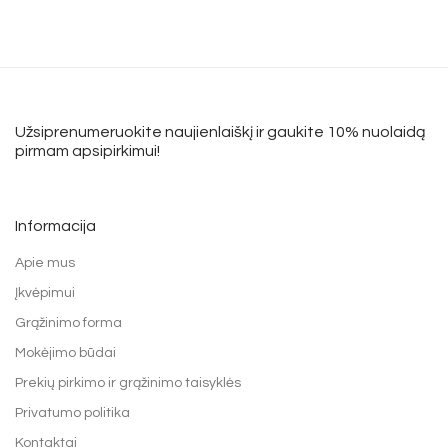
Užsiprenumeruokite naujienlaiškį ir gaukite 10% nuolaidą
pirmam apsipirkimui!
Informacija
Apie mus
Įkvėpimui
Grąžinimo forma
Mokėjimo būdai
Prekių pirkimo ir grąžinimo taisyklės
Privatumo politika
Kontaktai