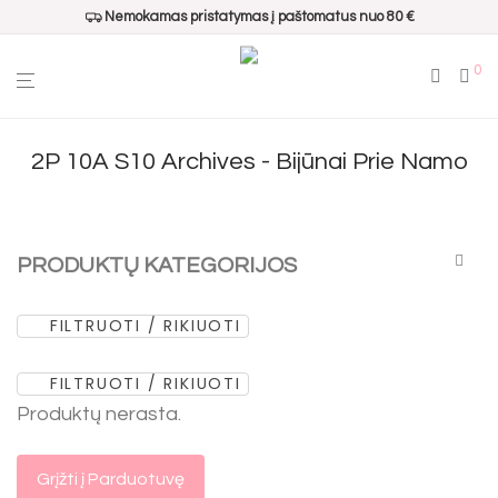
Nemokamas pristatymas į paštomatus nuo 80 €
0
2P 10A S10 Archives - Bijūnai Prie Namo
PRODUKTŲ KATEGORIJOS
FILTRUOTI / RIKIUOTI
Visos
Populiariausi
FILTRUOTI / RIKIUOTI
Dovanų pakavimui
Produktų nerasta.
Namų kvapai
Interjero aksesuarai
Grįžti į Parduotuvę
Virtuvės aksesuarai