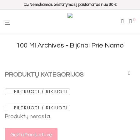
Nemokamas pristatymas į paštomatus nuo 80 €
0
100 Ml Archives - Bijūnai Prie Namo
PRODUKTŲ KATEGORIJOS
FILTRUOTI / RIKIUOTI
Visos
Populiariausi
FILTRUOTI / RIKIUOTI
Dovanų pakavimui
Produktų nerasta.
Namų kvapai
Interjero aksesuarai
Grįžti į Parduotuvę
Virtuvės aksesuarai