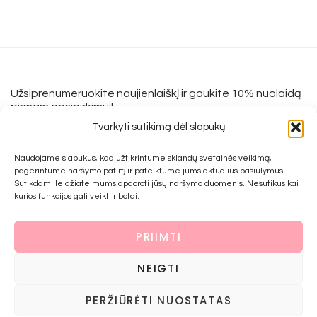
Užsiprenumeruokite naujienlaiškį ir gaukite 10% nuolaidą
pirmam apsipirkimui!
Tvarkyti sutikimą dėl slapukų
Naudojame slapukus, kad užtikrintume sklandų svetainės veikimą,
Informacija
pagerintume naršymo patirtį ir pateiktume jums aktualius pasiūlymus.
Sutikdami leidžiate mums apdoroti jūsų naršymo duomenis. Nesutikus kai
Apie mus
kurios funkcijos gali veikti ribotai.
Įkvėpimui
Grąžinimo forma
PRIIMTI
Mokėjimo būdai
NEIGTI
Prekių pirkimo ir grąžinimo taisyklės
Privatumo politika
PERŽIŪRĖTI NUOSTATAS
Kontaktai